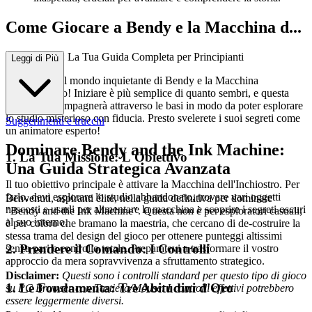
Come Giocare a Bendy e la Macchina d...
ell'Inchiostro: La Tua Guida Completa per Principianti
Leggi di Più
Benvenuti nel mondo inquietante di Bendy e la Macchina
dell'Inchiostro! Iniziare è più semplice di quanto sembri, e questa
guida vi accompagnerà attraverso le basi in modo da poter esplorare
lo studio misterioso con fiducia. Presto svelerete i suoi segreti come
Suggerimenti e trucchi
un animatore esperto!
Dominare Bendy and the Ink Machine:
1. La Tua Missione: L'Obiettivo
Una Guida Strategica Avanzata
Il tuo obiettivo principale è attivare la Macchina dell'Inchiostro. Per
farlo, devi esplorare lo studio abbandonato, trovare vari oggetti
Benvenuti, aspiranti élite, nella guida definitiva per dominare
nascosti e usarli per alimentare la macchina e scoprire i segreti oscuri
"Bendy and the Ink Machine". Questa non è per esploratori casuali;
al suo interno.
è per coloro che bramano la maestria, che cercano di de-costruire la
stessa trama del design del gioco per ottenere punteggi altissimi
2. Prendere il Comando: I Controlli
senza pari e controllo totale. Preparatevi a trasformare il vostro
approccio da mera sopravvivenza a sfruttamento strategico.
Disclaimer:
Questi sono i controlli standard per questo tipo di gioco
1. Le Fondamenta: Tre Abitudini d'Oro
su PC Browser con Tastiera/Mouse. I controlli effettivi potrebbero
essere leggermente diversi.