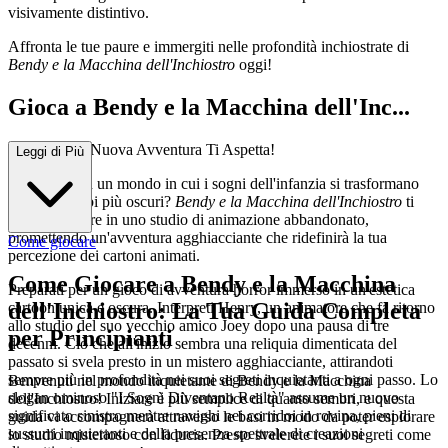
visivamente distintivo.
Affronta le tue paure e immergiti nelle profondità inchiostrate di
Bendy e la Macchina dell'Inchiostro
oggi!
Gioca a Bendy e la Macchina dell'Inc...
hiostro: Una Nuova Avventura Ti Aspetta!
Leggi di Più
Osi entrare in un mondo in cui i sogni dell'infanzia si trasformano
nei tuoi incubi più oscuri?
Bendy e la Macchina dell'Inchiostro
ti
invita a tornare in uno studio di animazione abbandonato,
promettendo un'avventura agghiacciante che ridefinirà la tua
Come giocare
percezione dei cartoni animati.
Come Giocare a Bendy e la Macchina
Preparati per un gioco di avventura horror immerso in un'estetica
dell'Inchiostro: La Tua Guida Completa
cartoon unica e oscura. Interpreti Henry, un animatore che fa ritorno
allo studio del suo vecchio amico Joey dopo una pausa di tre
per Principianti
decenni. Ciò che all'inizio sembra una reliquia dimenticata del
passato si svela presto in un mistero agghiacciante, attirandoti
sempre più in profondità nei suoi segreti inquietanti a ogni passo. Lo
Benvenuti nel mondo inquietante di Bendy e la Macchina
slogan ominoso "I Sogni Diventano Realtà" assume un nuovo
dell'Inchiostro! Iniziare è più semplice di quanto sembri, e questa
significato sinistro mentre navighi nei corridoi in rovina, pieni di
guida vi accompagnerà attraverso le basi in modo da poter esplorare
sussurri inquietanti e della presenza spettrale di creazioni
lo studio misterioso con fiducia. Presto svelerete i suoi segreti come