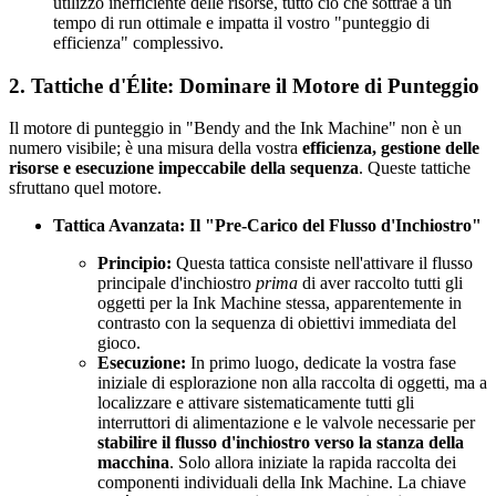
utilizzo inefficiente delle risorse, tutto ciò che sottrae a un
tempo di run ottimale e impatta il vostro "punteggio di
efficienza" complessivo.
2. Tattiche d'Élite: Dominare il Motore di Punteggio
Il motore di punteggio in "Bendy and the Ink Machine" non è un
numero visibile; è una misura della vostra
efficienza, gestione delle
risorse e esecuzione impeccabile della sequenza
. Queste tattiche
sfruttano quel motore.
Tattica Avanzata: Il "Pre-Carico del Flusso d'Inchiostro"
Principio:
Questa tattica consiste nell'attivare il flusso
principale d'inchiostro
prima
di aver raccolto tutti gli
oggetti per la Ink Machine stessa, apparentemente in
contrasto con la sequenza di obiettivi immediata del
gioco.
Esecuzione:
In primo luogo, dedicate la vostra fase
iniziale di esplorazione non alla raccolta di oggetti, ma a
localizzare e attivare sistematicamente tutti gli
interruttori di alimentazione e le valvole necessarie per
stabilire il flusso d'inchiostro verso la stanza della
macchina
. Solo allora iniziate la rapida raccolta dei
componenti individuali della Ink Machine. La chiave