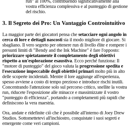
run" al 100%, contribuendo significativamente alla
vostra efficienza complessiva e al punteggio di gestione
del rischio.
3. Il Segreto dei Pro: Un Vantaggio Controintuitivo
La maggior parte dei giocatori pensa che
setacciare ogni angolo in
cerca di lore e dettagli nascosti
sia il modo migliore di giocare. Si
sbagliano. Il vero segreto per ottenere run di livello élite e rompere i
presunti limiti di "Bendy and the Ink Machine" è fare l'opposto:
priorizzare spietatamente il completamento degli obiettivi
rispetto a un'esplorazione esaustiva
. Ecco perché funziona: Il
"motore di punteggio" del gioco valuta la
progressione spedita e
l'esecuzione impeccabile degli obiettivi primari
molto più in alto
delle scoperte incidentali. Mentre il lore aggiunge all'esperienza,
spesso avviene a costo di tempo prezioso e introduce rischi inutili.
Concentrando l'attenzione solo sul percorso critico, snellite la vostra
run, riducete l'esposizione alle minacce e massimizzate il vostro
"punteggio di efficienza", portando a completamenti più rapidi che
definiscono la vera maestria.
Ora, andate e ridefinite ciò che è possibile all'interno di Joey Drew
Studios. Sottomettetevi all'inchiostro, conquistate i suoi segreti e
emergente come veri campioni.