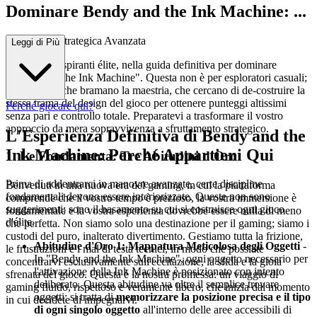
Dominare Bendy and the Ink Machine: ...
Una Guida Strategica Avanzata
Leggi di Più
Benvenuti, aspiranti élite, nella guida definitiva per dominare
"Bendy and the Ink Machine". Questa non è per esploratori casuali;
è per coloro che bramano la maestria, che cercano di de-costruire la
stessa trama del design del gioco per ottenere punteggi altissimi
Perché giocare qui?
senza pari e controllo totale. Preparatevi a trasformare il vostro
approccio da mera sopravvivenza a sfruttamento strategico.
L'Esperienza Definitiva di Bendy and the
Ink Machine: Perché Appartieni Qui
1. Le Fondamenta: Tre Abitudini d'Oro
Prima di addentrarci in manovre avanzate, certe discipline
Benvenuti in una nuova era del gaming, in cui la piattaforma
fondamentali devono essere interiorizzate. Queste non sono
comprende che il vostro tempo è prezioso, la vostra immersione è
suggerimenti; sono il basamento su cui si costruisce ogni gioco
fondamentale e la vostra esperienza dovrebbe essere nulla di meno
d'élite.
che perfetta. Non siamo solo una destinazione per il gaming; siamo i
custodi del puro, inalterato divertimento. Gestiamo tutta la frizione,
Abitudine d'Oro 1: Mappatura Meticolosa degli Oggetti
-
le frustrazioni e i mal di testa tecnici, in modo che possiate
In "Bendy and the Ink Machine", ogni oggetto necessario per
concentrarvi esclusivamente sull'eccitazione, la sfida e la gioia
l'attivazione della Ink Machine è posizionato con intento
sfrenata del gioco. Questa è la nostra promessa: un viaggio di
deliberato. Questa abitudine va oltre il semplice trovare
gaming fluido, rispettoso e veramente libero, che inizia dal momento
oggetti; si tratta di
memorizzare la posizione precisa e il tipo
in cui decidete di impegnarvi.
di ogni singolo oggetto
all'interno delle aree accessibili di