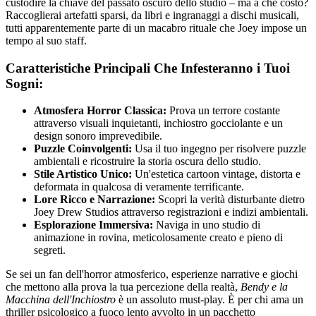
custodire la chiave del passato oscuro dello studio – ma a che costo?
Raccoglierai artefatti sparsi, da libri e ingranaggi a dischi musicali,
tutti apparentemente parte di un macabro rituale che Joey impose un
tempo al suo staff.
Caratteristiche Principali Che Infesteranno i Tuoi
Sogni:
Atmosfera Horror Classica:
Prova un terrore costante
attraverso visuali inquietanti, inchiostro gocciolante e un
design sonoro imprevedibile.
Puzzle Coinvolgenti:
Usa il tuo ingegno per risolvere puzzle
ambientali e ricostruire la storia oscura dello studio.
Stile Artistico Unico:
Un'estetica cartoon vintage, distorta e
deformata in qualcosa di veramente terrificante.
Lore Ricco e Narrazione:
Scopri la verità disturbante dietro
Joey Drew Studios attraverso registrazioni e indizi ambientali.
Esplorazione Immersiva:
Naviga in uno studio di
animazione in rovina, meticolosamente creato e pieno di
segreti.
Se sei un fan dell'horror atmosferico, esperienze narrative e giochi
che mettono alla prova la tua percezione della realtà,
Bendy e la
Macchina dell'Inchiostro
è un assoluto must-play. È per chi ama un
thriller psicologico a fuoco lento avvolto in un pacchetto