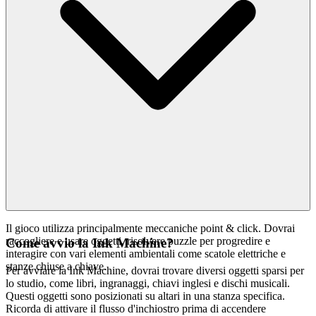
Non crediamo nell'opprimerti con la quantità; crediamo nel deliziarti
con la qualità. Il tuo tempo e la tua intelligenza sono troppo preziosi
per sprecarli in esperienze mediocri. Selezioniamo meticolosamente
ogni gioco, assicurandoci che soddisfi i nostri rigorosi standard per
intrattenimento, innovazione e soddisfazione complessiva del
giocatore. La nostra interfaccia è pulita, veloce e non invadente,
progettata per migliorare la tua concentrazione, non per distrarla.
Non troverai migliaia di giochi clonati qui. Presentiamo
Bendy and
perché crediamo che sia un gioco eccezionale
the Ink Machine
degno del tuo tempo. Questa è la nostra promessa curatoriale: meno
rumore, più della qualità che meriti.
Il gioco utilizza principalmente meccaniche point & click. Dovrai
raccogliere e usare oggetti, risolvere puzzle per progredire e
Come avvio la Ink Machine?
interagire con vari elementi ambientali come scatole elettriche e
stanze chiuse a chiave.
Per avviare la Ink Machine, dovrai trovare diversi oggetti sparsi per
lo studio, come libri, ingranaggi, chiavi inglesi e dischi musicali.
Questi oggetti sono posizionati su altari in una stanza specifica.
Ricorda di attivare il flusso d'inchiostro prima di accendere