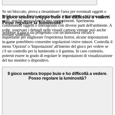
Se sei bloccato, prova a riesaminare l'area per eventuali oggetti o
indizi nascosti. Presta attenzione alle registrazioni e ai messaggi sui
Il gioco sembra troppo buio e ho difficoltà a vedere.
muri, poiché spesso forniscono suggerimenti. Sperimenta
Posso regolare la luminosità?
combinando oggetti o interagendo con diverse parti dell'ambiente. A
volte, osservare i dettagli nelle visuali cartoon vintage può anche
Sebbene il gioco sia progettato con un'atmosfera oscura e
rivelare soluzioni.
inquietante per migliorare l'esperienza horror, alcune impostazioni
in-game potrebbero consentire regolazioni visive minori. Controlla il
menu 'Opzioni' o 'Impostazioni' all'interno del gioco per vedere se
c'è un controllo per la luminosità o il gamma. In caso contrario,
potresti essere in grado di regolare le impostazioni di visualizzazione
del tuo monitor o dispositivo.
Il gioco sembra troppo buio e ho difficoltà a vedere.
Posso regolare la luminosità?