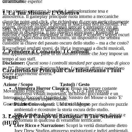
dimenticate.
un animatore esperto!
Il tuo viaggio attraverso lo studio è un'esplorazione tesa e
1. La Tua Missione: L'Obiettivo
atmosferica. Il gameplay principale ruota intorno a meccaniche
classiche point-and-click, che richiedono di cercare meticolosamente
Il tuo obiettivo principale è attivare la Macchina dell'Inchiostro. Per
oggetti, risolvere puzzle ambientali intricati e interagire con gli
farlo, devi esplorare lo studio abbandonato, trovare vari oggetti
ambienti in decadenza. Il tuo obiettivo principale? Riattivare la
nascosti e usarli per alimentare la macchina e scoprire i segreti oscuri
enigmatica Macchina dell'Inchiostro, un dispositivo che sembra
al suo interno.
custodire la chiave del passato oscuro dello studio – ma a che costo?
Raccoglierai artefatti sparsi, da libri e ingranaggi a dischi musicali,
2. Prendere il Comando: I Controlli
tutti apparentemente parte di un macabro rituale che Joey impose un
tempo al suo staff.
Disclaimer:
Questi sono i controlli standard per questo tipo di gioco
su PC Browser con Tastiera/Mouse. I controlli effettivi potrebbero
Caratteristiche Principali Che Infesteranno i Tuoi
essere leggermente diversi.
Sogni:
Azione / Scopo
Tasto(i) / Gesto
Atmosfera Horror Classica:
Prova un terrore costante
Movimento Principale
W, A, S, D o Tasti Freccia
attraverso visuali inquietanti, inchiostro gocciolante e un
Interagisci / Raccogli Oggetto
Clic Sinistro del Mouse o tasto 'E'
design sonoro imprevedibile.
Guardati Intorno
Muovi il Mouse
Puzzle Coinvolgenti:
Usa il tuo ingegno per risolvere puzzle
ambientali e ricostruire la storia oscura dello studio.
Stile Artistico Unico:
Un'estetica cartoon vintage, distorta e
3. Leggere il Campo di Battaglia: Il Tuo Schermo
deformata in qualcosa di veramente terrificante.
(HUD)
Lore Ricco e Narrazione:
Scopri la verità disturbante dietro
Joey Drew Studios attraverso registrazioni e indizi ambientali.