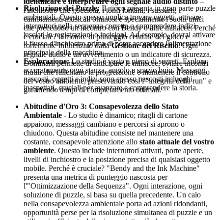
identificare e interpretare ogni segnale audio distinto
–
Risoluzione dei Puzzle:
Il gioco presenta in gran parte puzzle
l'inchiostro che gocciola, i tonfi lontani, i sussurri, i
ambientali. Questo spesso implica trovare oggetti, attivare
cambiamenti musicali ominosi e specialmente i suoni unici
interruttori nella sequenza corretta o comprendere indizi
che precedono un incontro con Bendy o altre minacce. Perché
lasciati in registrazioni o incisioni. Ad esempio, dovrai attivare
è cruciale? Il motore di punteggio centrale del gioco è
il flusso d'inchiostro prima di poter accendere l'alimentazione
fortemente influenzato dalla
Gestione del Rischio
. Ogni
principale della macchina.
segnale audio è un avvertimento o un indicatore di sicurezza.
Esplorazione:
Lo studio è vasto e pieno di segreti. Esplora
Dominarli permette di anticipare le minacce, evitare incontri
accuratamente ogni stanza, angolo e spazio buio. Messaggi
inutili che rallentano la progressione e mantenere il controllo
nascosti, oggetti e indizi sono spesso nascosti in luoghi
del vostro ambiente, preservando così l'"integrità della run" e
inaspettati, cruciali per avanzare e comprendere la storia.
garantendo tempi di completamento ottimali.
Abitudine d'Oro 3: Consapevolezza dello Stato
Ambientale
- Lo studio è dinamico; ritagli di cartone
appaiono, messaggi cambiano e percorsi si aprono o
chiudono. Questa abitudine consiste nel mantenere una
costante, consapevole attenzione allo
stato attuale del vostro
ambiente
. Questo include interruttori attivati, porte aperte,
livelli di inchiostro e la posizione precisa di qualsiasi oggetto
mobile. Perché è cruciale? "Bendy and the Ink Machine"
presenta una metrica di punteggio nascosta per
l'"Ottimizzazione della Sequenza". Ogni interazione, ogni
soluzione di puzzle, si basa su quella precedente. Un calo
nella consapevolezza ambientale porta ad azioni ridondanti,
opportunità perse per la risoluzione simultanea di puzzle e un