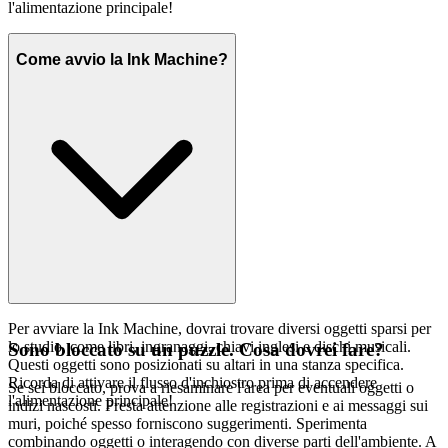
l'alimentazione principale!
Come avvio la Ink Machine?
Per avviare la Ink Machine, dovrai trovare diversi oggetti sparsi per
lo studio, come libri, ingranaggi, chiavi inglesi e dischi musicali.
Sono bloccato su un puzzle. Cosa dovrei fare?
Questi oggetti sono posizionati su altari in una stanza specifica.
Ricorda di attivare il flusso d'inchiostro prima di accendere
Se sei bloccato, prova a riesaminare l'area per eventuali oggetti o
l'alimentazione principale!
indizi nascosti. Presta attenzione alle registrazioni e ai messaggi sui
muri, poiché spesso forniscono suggerimenti. Sperimenta
combinando oggetti o interagendo con diverse parti dell'ambiente. A