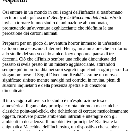
Osi entrare in un mondo in cui i sogni dell'infanzia si trasformano
nei tuoi incubi più oscuri?
Bendy e la Macchina dell'Inchiostro
ti
invita a tornare in uno studio di animazione abbandonato,
promettendo un'avventura agghiacciante che ridefinirà la tua
percezione dei cartoni animati.
Preparati per un gioco di avventura horror immerso in un'estetica
cartoon unica e oscura. Interpreti Henry, un animatore che fa ritorno
allo studio del suo vecchio amico Joey dopo una pausa di tre
decenni. Ciò che all'inizio sembra una reliquia dimenticata del
passato si svela presto in un mistero agghiacciante, attirandoti
sempre più in profondità nei suoi segreti inquietanti a ogni passo. Lo
slogan ominoso "I Sogni Diventano Realtà" assume un nuovo
significato sinistro mentre navighi nei corridoi in rovina, pieni di
sussurri inquietanti e della presenza spettrale di creazioni
dimenticate.
Il tuo viaggio attraverso lo studio è un'esplorazione tesa e
atmosferica. Il gameplay principale ruota intorno a meccaniche
classiche point-and-click, che richiedono di cercare meticolosamente
oggetti, risolvere puzzle ambientali intricati e interagire con gli
ambienti in decadenza. Il tuo obiettivo principale? Riattivare la
enigmatica Macchina dell'Inchiostro, un dispositivo che sembra