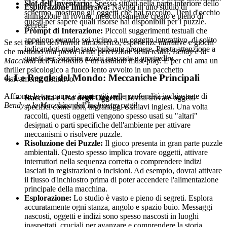
Slot dell'Inventario:
Spesso situati nella parte inferiore dello
Esplorazione Immersiva:
Naviga in uno studio di
schermo, mostrano gli oggetti che hai raccolto. Tieni d'occhio
animazione in rovina, meticolosamente creato e pieno di
questi per sapere quali risorse hai disponibili per i puzzle.
segreti.
Prompt di Interazione:
Piccoli suggerimenti testuali che
appaiono quando sei vicino a un oggetto interattivo, di solito
Se sei un fan dell'horror atmosferico, esperienze narrative e giochi
indicandoti quale tasto/pulsante premere. Presta attenzione a
che mettono alla prova la tua percezione della realtà,
Bendy e la
questi per scoprire azioni nascoste e progredire.
Macchina dell'Inchiostro
è un assoluto must-play. È per chi ama un
thriller psicologico a fuoco lento avvolto in un pacchetto
4. Le Regole del Mondo: Meccaniche Principali
visivamente distintivo.
Affronta le tue paure e immergiti nelle profondità inchiostrate di
Raccolta e Uso degli Oggetti:
Dovrai trovare oggetti
Bendy e la Macchina dell'Inchiostro
oggi!
specifici come libri, ingranaggi e chiavi inglesi. Una volta
raccolti, questi oggetti vengono spesso usati su "altari"
designati o parti specifiche dell'ambiente per attivare
meccanismi o risolvere puzzle.
Risoluzione dei Puzzle:
Il gioco presenta in gran parte puzzle
ambientali. Questo spesso implica trovare oggetti, attivare
interruttori nella sequenza corretta o comprendere indizi
lasciati in registrazioni o incisioni. Ad esempio, dovrai attivare
il flusso d'inchiostro prima di poter accendere l'alimentazione
principale della macchina.
Esplorazione:
Lo studio è vasto e pieno di segreti. Esplora
accuratamente ogni stanza, angolo e spazio buio. Messaggi
nascosti, oggetti e indizi sono spesso nascosti in luoghi
inaspettati, cruciali per avanzare e comprendere la storia.