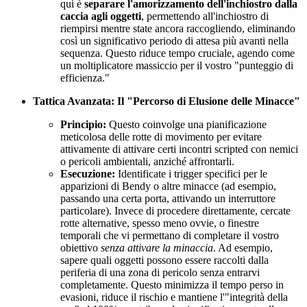
qui è
separare l'amorizzamento dell'inchiostro dalla
caccia agli oggetti
, permettendo all'inchiostro di
riempirsi mentre state ancora raccogliendo, eliminando
così un significativo periodo di attesa più avanti nella
sequenza. Questo riduce tempo cruciale, agendo come
un moltiplicatore massiccio per il vostro "punteggio di
efficienza."
Tattica Avanzata: Il "Percorso di Elusione delle Minacce"
Principio:
Questo coinvolge una pianificazione
meticolosa delle rotte di movimento per evitare
attivamente di attivare certi incontri scripted con nemici
o pericoli ambientali, anziché affrontarli.
Esecuzione:
Identificate i trigger specifici per le
apparizioni di Bendy o altre minacce (ad esempio,
passando una certa porta, attivando un interruttore
particolare). Invece di procedere direttamente, cercate
rotte alternative, spesso meno ovvie, o finestre
temporali che vi permettano di completare il vostro
obiettivo
senza attivare la minaccia
. Ad esempio,
sapere quali oggetti possono essere raccolti dalla
periferia di una zona di pericolo senza entrarvi
completamente. Questo minimizza il tempo perso in
evasioni, riduce il rischio e mantiene l'"integrità della