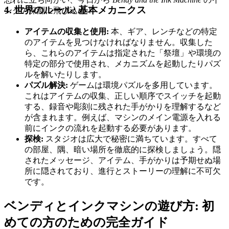
4. 世界のルール: 基本メカニクス
ンクの深淵に飛び込め！
アイテムの収集と使用:
本、ギア、レンチなどの特定
のアイテムを見つけなければなりません。収集した
ら、これらのアイテムは指定された「祭壇」や環境の
特定の部分で使用され、メカニズムを起動したりパズ
ルを解いたりします。
パズル解決:
ゲームは環境パズルを多用しています。
これはアイテムの収集、正しい順序でスイッチを起動
する、録音や彫刻に残された手がかりを理解するなど
が含まれます。例えば、マシンのメイン電源を入れる
前にインクの流れを起動する必要があります。
探検:
スタジオは広大で秘密に満ちています。すべて
の部屋、隅、暗い場所を徹底的に探検しましょう。隠
されたメッセージ、アイテム、手がかりは予期せぬ場
所に隠されており、進行とストーリーの理解に不可欠
です。
ベンディとインクマシンの遊び方: 初
めての方のための完全ガイド