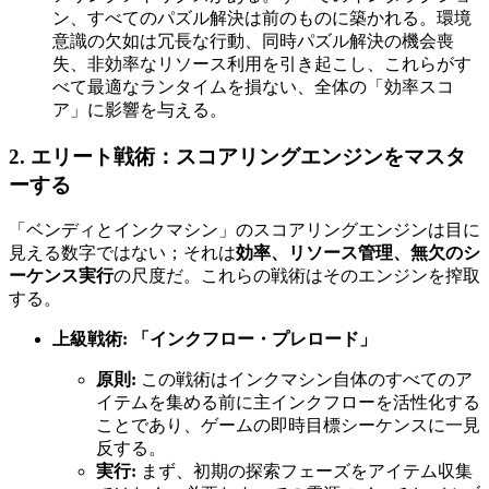
ン、すべてのパズル解決は前のものに築かれる。環境
意識の欠如は冗長な行動、同時パズル解決の機会喪
失、非効率なリソース利用を引き起こし、これらがす
べて最適なランタイムを損ない、全体の「効率スコ
ア」に影響を与える。
2. エリート戦術：スコアリングエンジンをマスタ
ーする
「ベンディとインクマシン」のスコアリングエンジンは目に
見える数字ではない；それは
効率、リソース管理、無欠のシ
ーケンス実行
の尺度だ。これらの戦術はそのエンジンを搾取
する。
上級戦術: 「インクフロー・プレロード」
原則:
この戦術はインクマシン自体のすべてのア
イテムを集める前に主インクフローを活性化する
ことであり、ゲームの即時目標シーケンスに一見
反する。
実行:
まず、初期の探索フェーズをアイテム収集