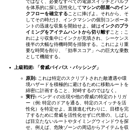
ではなく、必要なすべての電源スイッチとバルブ
を体系的に探し活性化して
マシンの部屋へのイン
クフローを確立する
ことに捧げよ。それから、そ
してその時だけ、インクマシンの個別コンポーネ
ントの迅速な収集を開始せよ。鍵は
インクのプラ
イミングをアイテムハントから切り離す
こと；こ
れにより収集中にインクが充填され、シーケンス
後半の大幅な待機時間を排除する。これにより重
要な時間を削り、「効率スコア」への巨大な乗数
として機能する。
上級戦術: 「脅威バイパス・パッシング」
原則:
これは特定のスクリプトされた敵遭遇や環
境ハザードを積極的に避けるために移動ルートを
綿密に計画すること、対峙するのではなく。
実行:
ベンディの出現や他の脅威の特定のトリガ
ー（例: 特定のドアを通る、特定のスイッチを活
性化）を特定せよ。直接進む代わりに、目標を完
了するために脅威を活性化せずに代替の、しばし
ば目立たないルートやタイミングウィンドウを探
せ。例えば、危険ゾーンの周辺からアイテムを収