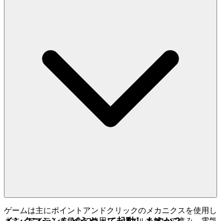
ださい。私たちが安全で公正な遊び場を構築するので、あな
たは自分のレガシーを築くことに集中できます。
4. プレイヤーへの敬意：厳選されたクオリティフ
ァーストの世界
私たちは量であなたを圧倒することを信じていません。クオ
リティであなたを喜ばせることを信じています。あなたの時
間と知性は、中途半端な体験に無駄にするほど貴重です。私
たちはすべてのゲームを手作業で厳選し、エンターテイメン
ト、イノベーション、そして全体的なプレイヤー満足度の厳
格な基準を満たすことを保証します。私たちのインターフェ
ースはクリーンで高速、無干渉で、集中を高め、注意を散漫
にさせないよう設計されています。ここでは何千ものクロー
ンゲームは見つかりません。私たちは
Bendy and the Ink
を取り上げるのは、それがあなたの時間に値する例
Machine
外的なゲームだと信じているからです。それが私たちのキュ
レーションの約束です：ノイズを減らし、あなたに値するク
オリティを増やす。
ゲームは主にポイントアンドクリックのメカニクスを使用し
ます。アイテムを集めて使用し、パズルを解いて進み、電気