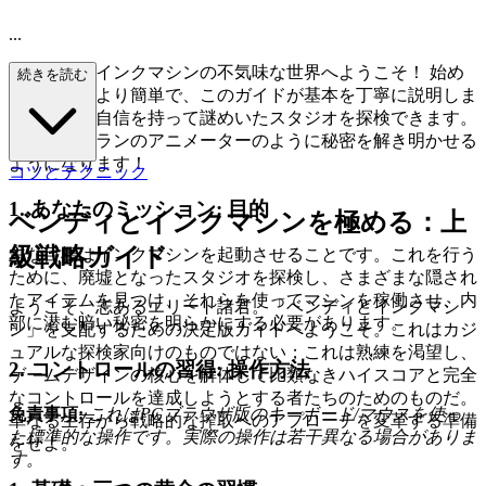
...
ベンディとインクマシンの不気味な世界へようこそ！ 始め
続きを読む
方は思ったより簡単で、このガイドが基本を丁寧に説明しま
す。これで自信を持って謎めいたスタジオを探検できます。
すぐにベテランのアニメーターのように秘密を解き明かせる
ようになります！
コツとテクニック
1. あなたのミッション: 目的
ベンディとインクマシンを極める：上
級戦略ガイド
主な目標はインクマシンを起動させることです。これを行う
ために、廃墟となったスタジオを探検し、さまざまな隠され
たアイテムを見つけ、それらを使ってマシンを稼働させ、内
ようこそ、志あるエリート諸君。「ベンディとインクマシ
部に潜む暗い秘密を明らかにする必要があります。
ン」を支配するための決定版ガイドへようこそ。これはカジ
ュアルな探検家向けのものではない；これは熟練を渇望し、
2. コントロールの習得: 操作方法
ゲームデザインの核心を解体して比類なきハイスコアと完全
なコントロールを達成しようとする者たちのためのものだ。
免責事項:
これはPCブラウザ版のキーボード/マウスを使っ
単なる生存から戦略的な搾取へのアプローチを変革する準備
た標準的な操作です。実際の操作は若干異なる場合がありま
をせよ。
す。