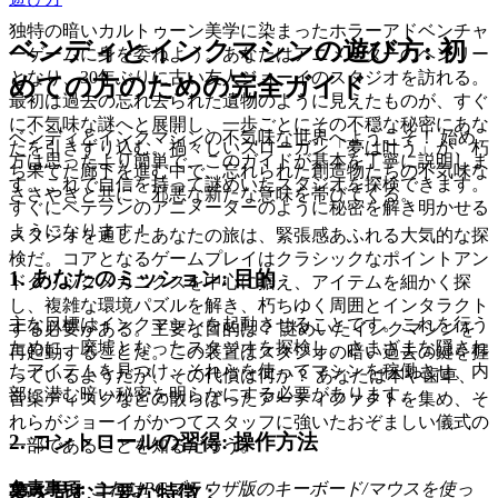
独特の暗いカルトゥーン美学に染まったホラーアドベンチャ
ベンディとインクマシンの遊び方: 初
ーゲームに身を委ねよう。あなたはアニメーターのヘンリー
となり、30年ぶりに古い友人ジョーイのスタジオを訪れる。
めての方のための完全ガイド
最初は過去の忘れ去られた遺物のように見えたものが、すぐ
に不気味な謎へと展開し、一歩ごとにその不穏な秘密にあな
ベンディとインクマシンの不気味な世界へようこそ！ 始め
たを引きずり込む。禍々しいスローガン「夢は叶う」が、朽
方は思ったより簡単で、このガイドが基本を丁寧に説明しま
ち果てた廊下を進む中で、忘れられた創造物たちの不気味な
す。これで自信を持って謎めいたスタジオを探検できます。
ささやきと共に、邪悪な新たな意味を帯びてくる。
すぐにベテランのアニメーターのように秘密を解き明かせる
ようになります！
スタジオを通じたあなたの旅は、緊張感あふれる大気的な探
検だ。コアとなるゲームプレイはクラシックなポイントアン
1. あなたのミッション: 目的
ドクリックメカニクスを中心に据え、アイテムを細かく探
し、複雑な環境パズルを解き、朽ちゆく周囲とインタラクト
主な目標はインクマシンを起動させることです。これを行う
する必要がある。主要な目的は？ 謎めいたインクマシンを
ために、廃墟となったスタジオを探検し、さまざまな隠され
再起動することだ。この装置はスタジオの暗い過去の鍵を握
たアイテムを見つけ、それらを使ってマシンを稼働させ、内
っているようだが、その代償は何か？ あなたは本や歯車、
部に潜む暗い秘密を明らかにする必要があります。
音楽ディスクなどの散らばったアーティファクトを集め、そ
れらがジョーイがかつてスタッフに強いたおぞましい儀式の
2. コントロールの習得: 操作方法
一部であることを知るだろう。
免責事項:
これはPCブラウザ版のキーボード/マウスを使っ
夢を苛む主要な特徴：