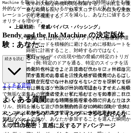
を取り上げるのは、それがあなたの時間に値する例
Machine
後半の大幅な待機時間を排除する。これにより重
外的なゲームだと信じているからです。それが私たちのキュ
要な時間を削り、「効率スコア」への巨大な乗数
レーションの約束です：ノイズを減らし、あなたに値するク
として機能する。
オリティを増やす。
上級戦術: 「脅威バイパス・パッシング」
Bendy and the Ink Machine の決定版体
原則:
これは特定のスクリプトされた敵遭遇や環
験：あなた...
境ハザードを積極的に避けるために移動ルートを
綿密に計画すること、対峙するのではなく。
実行:
ベンディの出現や他の脅威の特定のトリガ
がここにいるべき理由
続きを読む
ー（例: 特定のドアを通る、特定のスイッチを活
ゲーミングの新時代へようこそ。このプラットフォームは、
性化）を特定せよ。直接進む代わりに、目標を完
あなたの時間が貴重であること、没入感が最優先であるこ
了するために脅威を活性化せずに代替の、しばし
と、そして体験が完璧でなければならないことを理解してい
ば目立たないルートやタイミングウィンドウを探
よくある質問
ます。私たちは単なるゲームの目的地ではありません。純粋
せ。例えば、危険ゾーンの周辺からアイテムを収
で無垢な楽しみの守護者です。私たちがすべての摩擦、フラ
集し、完全に侵入せずに済むことを知る。これに
よくある質問
ストレーション、技術的な頭痛を処理するので、あなたはス
より回避による時間損失を最小限に抑え、リスク
リル、挑戦、そして遊びの無制約の喜びに純粋に集中できま
を減らし、「ラン整合性」を100%に保ち、全体
す。これは私たちの約束です：シームレスで敬意ある、真に
の効率とリスク管理スコアに大幅に寄与する。
ベンディ・アンド・ジ・インク・マシンはどんな
無料のゲームの旅が、あなたが参加することを選んだ瞬間か
ゲームですか？
3. プロの秘密：直感に反するアドバンテージ
ら始まります。