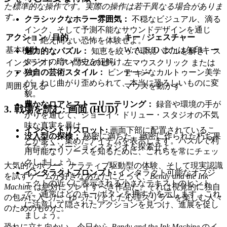
た標準的な操作です。実際の操作は若干異なる場合がありま
す。
クラシックなホラー雰囲気：
不穏なビジュアル、滴る
インク、そして予測不能なサウンドデザインを通じ
アクション / 目的
キー / ジェスチャー
て、絶え間ない恐怖を体験せよ。
基本移動
W, A, S, D または矢印キー
魅力的なパズル：
知恵を絞って環境パズルを解き、ス
タジオの暗い歴史を紐解け。
インタラクト / アイテムのピッ
左マウスクリック または
独自の芸術スタイル：
ビンテージなカルトゥーン美学
クアップ
'E' キー
が、ねじ曲がり歪められて、本当に恐ろしいものに変
周囲を見る
マウスを動かす
貌。
豊かなロアとストーリーテリング：
録音や環境の手が
3. 戦場を読む: 画面 (HUD)
かりを通じて、ジョーイ・ドリュー・スタジオの不気
味な真実を暴け。
インベントリスロット:
画面下部に配置されているこ
没入型の探検：
秘密に満ちた、緻密に作られた朽ち果
とが多く、集めたアイテムを表示します。パズルで利
てたアニメーションスタジオを探索せよ。
用可能なリソースを知るために、これらを常にチェッ
クしましょう。
大気的なホラー、ナラティブ駆動型の体験、そして現実認識
インタラクトプロンプト:
インタラクト可能なオブジ
を試すゲームが好きなあなたにとって、
Bendy and the Ink
ェクトの近くに表示される小さなテキストのヒント
Machine
は絶対にプレイすべき作品だ。それは視覚的に独自
で、通常はどのキー/ボタンを押すかを示します。これ
の包みに入った、ゆったりとした心理スリラーを楽しむ人々
に注意して隠されたアクションを見つけ、進展を促し
のためのものだ。
ましょう。
恐れに立ち向かい、今日から
Bendy and the Ink Machine
のイ