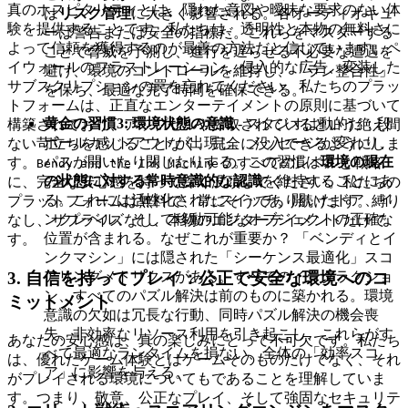
真のホスピタリティとは、隠れた意図や曖昧な要求のない体
は
リスク管理
に大きく影響される。各オーディオキュ
験を提供することです。私たちは、透明性と本物の無料さに
ーは警告または安全の指標だ。これらをマスターする
よって信頼を獲得するのが最善の方法だと信じています。ペ
ことで脅威を予測し、進行を遅らせる不必要な遭遇を
イウォールのフラストレーション、侵入的な広告、変装した
避け、環境のコントロールを維持し、「ラン整合性」
サブスクリプションの罠を忘れてください。私たちのプラッ
を保ち、最適な完了時間を確保できる。
トフォームは、正直なエンターテイメントの原則に基づいて
黄金の習慣3: 環境状態の意識
- スタジオは動的だ；段
構築されており、アップセルや搾取されているという絶え間
ボールカットアウトが出現し、メッセージが変わり、
ない苛立ちを感じることなく、完全に没入できるようにしま
パスが開いたり閉じたりする。この習慣は
環境の現在
す。
のすべてのレベルと戦略
Bendy and the Ink Machine
の状態に対する常時意識的な認識
を維持することにあ
に、完全な安心感を持って深く没頭してください。私たちの
る。これには活性化されたスイッチ、開いたドア、イ
プラットフォームは無料で、常にそうであり続けます。縛り
ンクレベル、そして移動可能なオブジェクトの正確な
なし、サプライズなし、本物のエンターテイメントだけで
位置が含まれる。なぜこれが重要か？ 「ベンディとイ
す。
ンクマシン」には隠された「シーケンス最適化」スコ
3. 自信を持ってプレイ：公正で安全な環境へのコ
アリングメトリクスがある。すべてのインタラクショ
ン、すべてのパズル解決は前のものに築かれる。環境
ミットメント
意識の欠如は冗長な行動、同時パズル解決の機会喪
失、非効率なリソース利用を引き起こし、これらがす
あなたの安心感は、真の楽しみにとって不可欠です。私たち
べて最適なランタイムを損ない、全体の「効率スコ
は、優れたゲーム体験とはゲームそのものだけでなく、それ
ア」に影響を与える。
がプレイされる環境についてもであることを理解していま
す。つまり、敬意、公正なプレイ、そして強固なセキュリテ