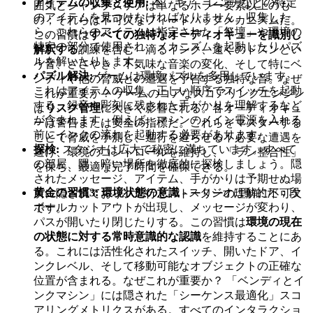
アイテムの収集と使用:
本、ギア、レンチなどの特定
囲気とジャンプスケアは単なるホラー要素以上のも
のアイテムを見つけなければなりません。収集した
の；それらは不可欠なフィードバックメカニズムだ。
ら、これらのアイテムは指定された「祭壇」や環境の
この習慣は
すべての独特なオーディオキューを識別し
特定の部分で使用され、メカニズムを起動したりパズ
解釈する
訓練を含む – 滴るインク、遠くのドスンとい
ルを解いたりします。
う音、ささやき、不気味な音楽の変化、そして特にベ
パズル解決:
ゲームは環境パズルを多用しています。
ンディや他の脅威との遭遇を予告する独特な音。なぜ
これはアイテムの収集、正しい順序でスイッチを起動
これが重要か？ ゲームのコアなスコアリングエンジン
する、録音や彫刻に残された手がかりを理解するなど
は
リスク管理
に大きく影響される。各オーディオキュ
が含まれます。例えば、マシンのメイン電源を入れる
ーは警告または安全の指標だ。これらをマスターする
前にインクの流れを起動する必要があります。
ことで脅威を予測し、進行を遅らせる不必要な遭遇を
探検:
スタジオは広大で秘密に満ちています。すべて
避け、環境のコントロールを維持し、「ラン整合性」
の部屋、隅、暗い場所を徹底的に探検しましょう。隠
を保ち、最適な完了時間を確保できる。
されたメッセージ、アイテム、手がかりは予期せぬ場
黄金の習慣3: 環境状態の意識
- スタジオは動的だ；段
所に隠されており、進行とストーリーの理解に不可欠
ボールカットアウトが出現し、メッセージが変わり、
です。
パスが開いたり閉じたりする。この習慣は
環境の現在
の状態に対する常時意識的な認識
を維持することにあ
る。これには活性化されたスイッチ、開いたドア、イ
ンクレベル、そして移動可能なオブジェクトの正確な
位置が含まれる。なぜこれが重要か？ 「ベンディとイ
ンクマシン」には隠された「シーケンス最適化」スコ
アリングメトリクスがある。すべてのインタラクショ