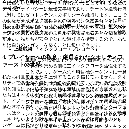
2. エリート戦術：スコアリングエンジンをマスタ
ィに基づいたコミュニティを育むということです。あなたの
ーする
データプライバシーは最優先事項であり、チートや迷惑行為
に対してはゼロトレランスのポリシーを維持します。ここで
「ベンディとインクマシン」のスコアリングエンジンは目に
のあなたの成果は、獲得され、祝われ、保護されます。
見える数字ではない；それは
効率、リソース管理、無欠のシ
のリーダーボードでトップの座
Bendy and the Ink Machine
ーケンス実行
の尺度だ。これらの戦術はそのエンジンを搾取
を追い求めるのは、真のスキルテストであることを知ってく
する。
ださい。私たちが安全で公正な遊び場を構築するので、あな
たは自分のレガシーを築くことに集中できます。
上級戦術: 「インクフロー・プレロード」
4. プレイヤーへの敬意：厳選されたクオリティフ
原則:
この戦術はインクマシン自体のすべてのア
ァーストの世界
イテムを集める前に主インクフローを活性化する
ことであり、ゲームの即時目標シーケンスに一見
私たちは量であなたを圧倒することを信じていません。クオ
反する。
リティであなたを喜ばせることを信じています。あなたの時
実行:
まず、初期の探索フェーズをアイテム収集
間と知性は、中途半端な体験に無駄にするほど貴重です。私
ではなく、必要なすべての電源スイッチとバルブ
たちはすべてのゲームを手作業で厳選し、エンターテイメン
を体系的に探し活性化して
マシンの部屋へのイン
ト、イノベーション、そして全体的なプレイヤー満足度の厳
クフローを確立する
ことに捧げよ。それから、そ
格な基準を満たすことを保証します。私たちのインターフェ
してその時だけ、インクマシンの個別コンポーネ
ースはクリーンで高速、無干渉で、集中を高め、注意を散漫
ントの迅速な収集を開始せよ。鍵は
インクのプラ
にさせないよう設計されています。ここでは何千ものクロー
イミングをアイテムハントから切り離す
こと；こ
ンゲームは見つかりません。私たちは
Bendy and the Ink
れにより収集中にインクが充填され、シーケンス