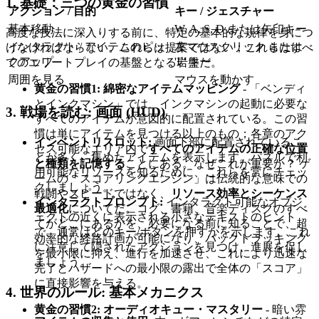
1. 基礎：三つの黄金の習慣
アクション / 目的
キー / ジェスチャー
基本移動
W, A, S, D または矢印キー
高度な技法に深入りする前に、特定の基本的な規律を身につ
インタラクト / アイテムのピッ
左マウスクリック または
けなければならない。これらは提案ではない；これらはすべ
クアップ
'E' キー
てのエリートプレイの基盤となる岩盤だ。
周囲を見る
マウスを動かす
黄金の習慣1: 綿密なアイテムマッピング
- 「ベンディ
とインクマシン」では、インクマシンの起動に必要な
3. 戦場を読む: 画面 (HUD)
すべてのアイテムが意図的に配置されている。この習
慣は単にアイテムを見つける以上のもの；各章のアク
インベントリスロット:
画面下部に配置されているこ
セス可能なエリア内で
すべてのアイテムの正確な位置
とが多く、集めたアイテムを表示します。パズルで利
と種類を記憶する
ことにある。なぜこれが重要か？ ゲ
用可能なリソースを知るために、これらを常にチェッ
ームの「スコアリングエンジン」は伝統的な意味での
クしましょう。
戦闘やスピードではなく、
リソース効率とシーケンス
インタラクトプロンプト:
インタラクト可能なオブジ
最適化
についてだ。コグ、書籍、音楽ディスクのすべ
ェクトの近くに表示される小さなテキストのヒント
てがどこにあるかを、必要になる前に知ることで、超
で、通常はどのキー/ボタンを押すかを示します。これ
効率的な経路計画が可能になり、バックトラッキング
に注意して隠されたアクションを見つけ、進展を促し
を最小限に抑え、進行を加速させ、これにより迅速な
ましょう。
完了とハザードへの最小限の露出で全体の「スコア」
に直接影響を与える。
4. 世界のルール: 基本メカニクス
黄金の習慣2: オーディオキュー・マスタリー
- 暗い雰