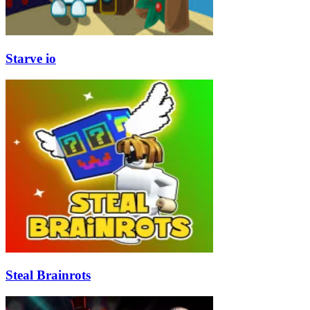
Starve io
Steal Brainrots