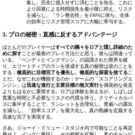
集し、完全に侵入せずに済むことを知る。これに
より回避による時間損失を最小限に抑え、リスク
を減らし、「ラン整合性」を100%に保ち、全体
の効率とリスク管理スコアに大幅に寄与する。
3. プロの秘密：直感に反するアドバンテージ
ほとんどのプレイヤーは
すべての隅々をロアと隠し詳細のた
めに探す
ことが最善のプレイ方法だと思う。彼らは間違って
いる。「ベンディとインクマシン」の認識された限界を破
り、エリートティアのランを達成する真の秘密は逆のことを
する：
徹底的に目標完了を優先し、徹底的な探索を捨てる
こ
とだ。なぜこれが機能するのか：ゲームの「スコアリングエ
ンジン」は
迅速な進行と主要目標の無欠実行
を偶発的な発見
よりもはるかに重視する。ロアは体験を加えるが、しばしば
貴重な時間と不必要なリスクの代償を伴う。クリティカルパ
スに集中することで、ランレットを合理化し、脅威への露出
を減らし、「効率スコア」を最大化し、真の熟練を定義する
迅速な完了を実現する。
さあ、ジョーイ・ドリュー・スタジオ内で可能なことを再定
義せよ。インクに服従し、その秘密を征服し、真のチャンピ