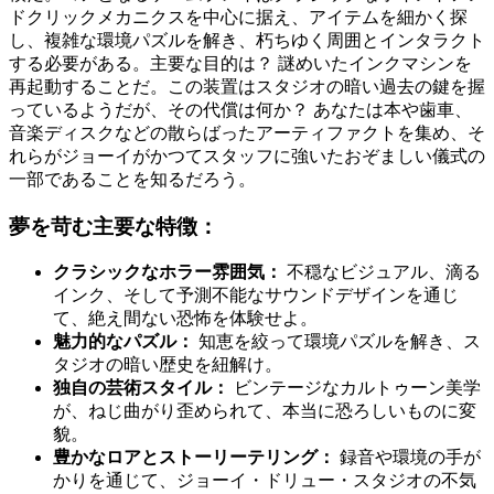
ドクリックメカニクスを中心に据え、アイテムを細かく探
し、複雑な環境パズルを解き、朽ちゆく周囲とインタラクト
する必要がある。主要な目的は？ 謎めいたインクマシンを
再起動することだ。この装置はスタジオの暗い過去の鍵を握
っているようだが、その代償は何か？ あなたは本や歯車、
音楽ディスクなどの散らばったアーティファクトを集め、そ
れらがジョーイがかつてスタッフに強いたおぞましい儀式の
一部であることを知るだろう。
夢を苛む主要な特徴：
クラシックなホラー雰囲気：
不穏なビジュアル、滴る
インク、そして予測不能なサウンドデザインを通じ
て、絶え間ない恐怖を体験せよ。
魅力的なパズル：
知恵を絞って環境パズルを解き、ス
タジオの暗い歴史を紐解け。
独自の芸術スタイル：
ビンテージなカルトゥーン美学
が、ねじ曲がり歪められて、本当に恐ろしいものに変
貌。
豊かなロアとストーリーテリング：
録音や環境の手が
かりを通じて、ジョーイ・ドリュー・スタジオの不気