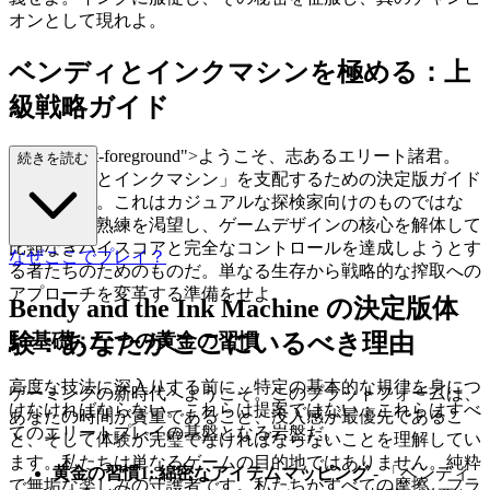
オンとして現れよ。
ベンディとインクマシンを極める：上
級戦略ガイド
s="mb-4 text-foreground">ようこそ、志あるエリート諸君。
続きを読む
「ベンディとインクマシン」を支配するための決定版ガイド
へようこそ。これはカジュアルな探検家向けのものではな
い；これは熟練を渇望し、ゲームデザインの核心を解体して
比類なきハイスコアと完全なコントロールを達成しようとす
なぜここでプレイ？
る者たちのためのものだ。単なる生存から戦略的な搾取への
アプローチを変革する準備をせよ。
Bendy and the Ink Machine の決定版体
1. 基礎：三つの黄金の習慣
験：あなたがここにいるべき理由
高度な技法に深入りする前に、特定の基本的な規律を身につ
ゲーミングの新時代へようこそ。このプラットフォームは、
けなければならない。これらは提案ではない；これらはすべ
あなたの時間が貴重であること、没入感が最優先であるこ
てのエリートプレイの基盤となる岩盤だ。
と、そして体験が完璧でなければならないことを理解してい
ます。私たちは単なるゲームの目的地ではありません。純粋
黄金の習慣1: 綿密なアイテムマッピング
- 「ベンディ
で無垢な楽しみの守護者です。私たちがすべての摩擦、フラ