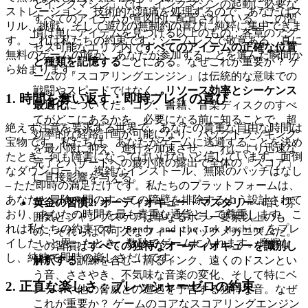
とインクマシン」では、インクマシンの起動に必要な
ストレーション、技術的な頭痛を処理するので、あなたはス
すべてのアイテムが意図的に配置されている。この習
リル、挑戦、そして遊びの無制約の喜びに純粋に集中できま
慣は単にアイテムを見つける以上のもの；各章のアク
す。これは私たちの約束です：シームレスで敬意ある、真に
セス可能なエリア内で
すべてのアイテムの正確な位置
無料のゲームの旅が、あなたが参加することを選んだ瞬間か
と種類を記憶する
ことにある。なぜこれが重要か？ ゲ
ら始まります。
ームの「スコアリングエンジン」は伝統的な意味での
戦闘やスピードではなく、
リソース効率とシーケンス
1. 時間を奪い返す：即時プレイの喜び
最適化
についてだ。コグ、書籍、音楽ディスクのすべ
てがどこにあるかを、必要になる前に知ることで、超
絶えず注意を要求する世界で、あなたの貴重な自由な時間は
効率的な経路計画が可能になり、バックトラッキング
宝物です。私たちは、あなたがゲームに逃避することを決め
を最小限に抑え、進行を加速させ、これにより迅速な
たとき、何も障害になってはいけないと信じています。面倒
完了とハザードへの最小限の露出で全体の「スコア」
なダウンロード、複雑なインストール、無限のパッチはなし
に直接影響を与える。
– ただ即時の満足だけです。私たちのプラットフォームは、
あなたと冒険の間のすべての障壁を排除するよう設計されて
黄金の習慣2: オーディオキュー・マスタリー
- 暗い雰
おり、あなたの時間を最も貴重な通貨として尊重します。こ
囲気とジャンプスケアは単なるホラー要素以上のも
れは私たちの約束です：
をプレ
Bendy and the Ink Machine
の；それらは不可欠なフィードバックメカニズムだ。
イしたいと思ったとき、数秒でゲームに入れます。摩擦な
この習慣は
すべての独特なオーディオキューを識別し
し、純粋で即時の楽しさだけです。
解釈する
訓練を含む – 滴るインク、遠くのドスンとい
う音、ささやき、不気味な音楽の変化、そして特にベ
2. 正直な楽しさ：プレッシャーゼロの約束
ンディや他の脅威との遭遇を予告する独特な音。なぜ
これが重要か？ ゲームのコアなスコアリングエンジン