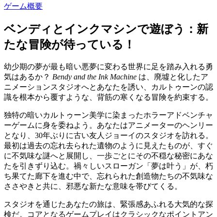
ゲーム概要
ベンディとインクマシンで遊ぼう：新
たな冒険が待っている！
幼少期の夢が最も暗い悪夢に変わる世界に足を踏み入れる勇
気はあるか？
Bendy and the Ink Machine
は、廃墟と化したア
ニメーションスタジオへとあなたを誘い、カルトゥーンの認
識を根本から覆すような、背筋の寒くなる冒険を約束する。
独特の暗いカルトゥーン美学に染まったホラーアドベンチャ
ーゲームに身を委ねよう。あなたはアニメーターのヘンリー
となり、30年ぶりに古い友人ジョーイのスタジオを訪れる。
最初は過去の忘れ去られた遺物のように見えたものが、すぐ
に不気味な謎へと展開し、一歩ごとにその不穏な秘密にあな
たを引きずり込む。禍々しいスローガン「夢は叶う」が、朽
ち果てた廊下を進む中で、忘れられた創造物たちの不気味な
ささやきと共に、邪悪な新たな意味を帯びてくる。
スタジオを通じたあなたの旅は、緊張感あふれる大気的な探
検だ。コアとなるゲームプレイはクラシックなポイントアン