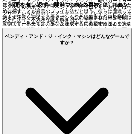
ベンディ・アンド・ジ・インク・マシンは、暗いカートゥー
1. 時間を奪い返す：即時プレイの喜び
ほとんどのプレイヤーは
すべての隅々をロアと隠し詳細のた
ンスタイルのホラーアドベンチャーゲームです。あなたはヘ
めに探す
ことが最善のプレイ方法だと思う。彼らは間違って
ンリーという名前のアニメーターとしてプレイし、古いスタ
絶えず注意を要求する世界で、あなたの貴重な自由な時間は
いる。「ベンディとインクマシン」の認識された限界を破
ジオに戻り、不気味な謎を解き明かします。
宝物です。私たちは、あなたがゲームに逃避することを決め
り、エリートティアのランを達成する真の秘密は逆のことを
たとき、何も障害になってはいけないと信じています。面倒
する：
徹底的に目標完了を優先し、徹底的な探索を捨てる
こ
なダウンロード、複雑なインストール、無限のパッチはなし
とだ。なぜこれが機能するのか：ゲームの「スコアリングエ
ベンディ・アンド・ジ・インク・マシンはどんなゲームで
– ただ即時の満足だけです。私たちのプラットフォームは、
ンジン」は
迅速な進行と主要目標の無欠実行
を偶発的な発見
すか？
あなたと冒険の間のすべての障壁を排除するよう設計されて
よりもはるかに重視する。ロアは体験を加えるが、しばしば
おり、あなたの時間を最も貴重な通貨として尊重します。こ
貴重な時間と不必要なリスクの代償を伴う。クリティカルパ
れは私たちの約束です：
をプレ
スに集中することで、ランレットを合理化し、脅威への露出
Bendy and the Ink Machine
イしたいと思ったとき、数秒でゲームに入れます。摩擦な
を減らし、「効率スコア」を最大化し、真の熟練を定義する
し、純粋で即時の楽しさだけです。
迅速な完了を実現する。
さあ、ジョーイ・ドリュー・スタジオ内で可能なことを再定
2. 正直な楽しさ：プレッシャーゼロの約束
義せよ。インクに服従し、その秘密を征服し、真のチャンピ
オンとして現れよ。
真のホスピタリティとは、隠れた意図や曖昧な要求のない体
験を提供することです。私たちは、透明性と本物の無料さに
よって信頼を獲得するのが最善の方法だと信じています。ペ
イウォールのフラストレーション、侵入的な広告、変装した
サブスクリプションの罠を忘れてください。私たちのプラッ
トフォームは、正直なエンターテイメントの原則に基づいて