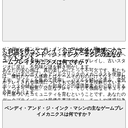
構築されており、アップセルや搾取されているという絶え間
ない苛立ちを感じることなく、完全に没入できるようにしま
す。
のすべてのレベルと戦略
Bendy and the Ink Machine
に、完全な安心感を持って深く没頭してください。私たちの
プラットフォームは無料で、常にそうであり続けます。縛り
なし、サプライズなし、本物のエンターテイメントだけで
す。
ベンディ・アンド・ジ・インク・マシンは、暗いカートゥー
3. 自信を持ってプレイ：公正で安全な環境へのコ
ベンディ・アンド・ジ・インク・マシンの主なゲ
ンスタイルのホラーアドベンチャーゲームです。あなたはヘ
ミットメント
ンリーという名前のアニメーターとしてプレイし、古いスタ
ームプレイメカニクスは何ですか？
ジオに戻り、不気味な謎を解き明かします。
あなたの安心感は、真の楽しみにとって不可欠です。私たち
ゲームは主にポイントアンドクリックのメカニクスを使用し
は、優れたゲーム体験とはゲームそのものだけでなく、それ
ます。アイテムを集めて使用し、パズルを解いて進み、電気
がプレイされる環境についてもであることを理解していま
ボックスや鍵のかかった部屋などの環境要素とやり取りする
す。つまり、敬意、公正なプレイ、そして強固なセキュリテ
必要があります。
ィに基づいたコミュニティを育むということです。あなたの
データプライバシーは最優先事項であり、チートや迷惑行為
に対してはゼロトレランスのポリシーを維持します。ここで
ベンディ・アンド・ジ・インク・マシンの主なゲームプレ
のあなたの成果は、獲得され、祝われ、保護されます。
イメカニクスは何ですか？
のリーダーボードでトップの座
Bendy and the Ink Machine
を追い求めるのは、真のスキルテストであることを知ってく