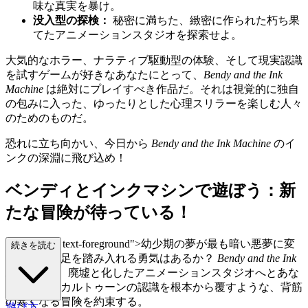
味な真実を暴け。
没入型の探検：
秘密に満ちた、緻密に作られた朽ち果
てたアニメーションスタジオを探索せよ。
大気的なホラー、ナラティブ駆動型の体験、そして現実認識
を試すゲームが好きなあなたにとって、
Bendy and the Ink
Machine
は絶対にプレイすべき作品だ。それは視覚的に独自
の包みに入った、ゆったりとした心理スリラーを楽しむ人々
のためのものだ。
恐れに立ち向かい、今日から
Bendy and the Ink Machine
のイ
ンクの深淵に飛び込め！
ベンディとインクマシンで遊ぼう：新
たな冒険が待っている！
class="mb-4 text-foreground">幼少期の夢が最も暗い悪夢に変
続きを読む
わる世界に足を踏み入れる勇気はあるか？
Bendy and the Ink
Machine
は、廃墟と化したアニメーションスタジオへとあな
たを誘い、カルトゥーンの認識を根本から覆すような、背筋
の寒くなる冒険を約束する。
遊び方