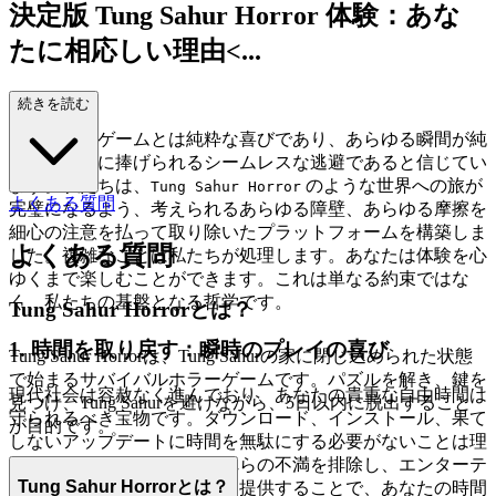
決定版 Tung Sahur Horror 体験：あな
たに相応しい理由<...
/h2>
続きを読む
私たちは、ゲームとは純粋な喜びであり、あらゆる瞬間が純
粋な楽しみに捧げられるシームレスな逃避であると信じてい
ます。私たちは、
のような世界への旅が
Tung Sahur Horror
よくある質問
完璧になるよう、考えられるあらゆる障壁、あらゆる摩擦を
細心の注意を払って取り除いたプラットフォームを構築しま
よくある質問
した。複雑なことは私たちが処理します。あなたは体験を心
ゆくまで楽しむことができます。これは単なる約束ではな
く、私たちの基盤となる哲学です。
Tung Sahur Horrorとは？
1. 時間を取り戻す：瞬時のプレイの喜び
Tung Sahur Horrorは、Tung Sahurの家に閉じ込められた状態
で始まるサバイバルホラーゲームです。パズルを解き、鍵を
現代社会は容赦なく進んでおり、あなたの貴重な自由時間は
見つけ、Tung Sahurを避けながら、5日以内に脱出すること
守られるべき宝物です。ダウンロード、インストール、果て
が目的です。
しないアップデートに時間を無駄にする必要がないことは理
解しています。私たちはこれらの不満を排除し、エンターテ
Tung Sahur Horrorとは？
イメントへの即時アクセスを提供することで、あなたの時間