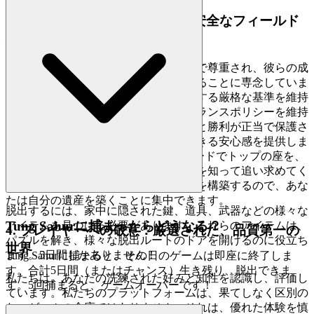
3. 自信を持ってプレイ：公正で安全なフィールド
へのコミットメント
私たちは、すべてのプレイヤーが安全で尊重され、彼らの成
果が真に得られるゲーム環境を育成することに専念していま
す。これは、データプライバシーに関する厳格な基準を維持
し、チートに対する断固たるゼロトレランスポリシーを維持
することを意味します。あなたの進歩と勝利が正当で保護さ
れていることを知って、完全に没頭できる安心感を提供しま
す。
のリーダーボードでトップの座を、
Tung Sahur Horror
それが真のスキルのテストであることを知って追い求めてく
ださい。私たちは安全で公正な遊び場を構築するので、あな
たは自分の遺産を築くことに集中できます。
脱出するには、家中に隠された鍵、道具、武器などの様々な
Tung Sahurに捕まったらどうなる？
アイテムを見つける必要があります。これらのアイテムは、
4. プレイヤーへの敬意：厳選された、品質第一の
パズルを解き、様々な脱出ルートのドアを開けるのに役立ち
世界
ます。5日間しかありません！
Tung Sahurに捕まると、その日のゲームは即座に終了しま
す。合計5日間（またはチャンス）生き残り、脱出できま
私たちは、あなたの洗練された好みと知性を認識し、評価し
す。5回捕まると、ゲームオーバーです！
ています。私たちのプラットフォームは、果てしなく区別の
ないゲームの倉庫ではありません。それは、優れた体験を慎