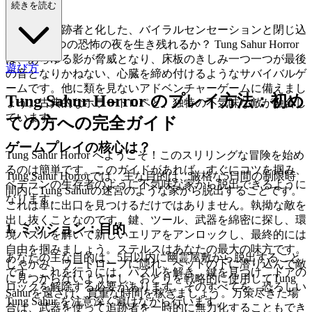
ます！
続きを読む
恐ろしい追跡者と化した、バイラルセンセーションと閉じ込
められた5つの恐怖の夜を生き残れるか？ Tung Sahur Horror
は、あらゆる影が脅威となり、床板のきしみ一つ一つが最後
遊び方
の音となりかねない、心臓を締め付けるようなサバイバルゲ
ームです。他に類を見ないアドベンチャーゲームに備えまし
Tung Sahur Horror のプレイ方法：初め
ょう。古典的なホラートロペと、独特の不気味な敵が融合し
ています。
ての方への完全ガイド
ゲームプレイの核心は？
Tung Sahur Horror へようこそ！このスリリングな冒険を始め
るのは簡単です。このガイドがあれば、すぐにコツを掴み、
Tung Sahur Horrorでは、主な目的は、厳格な5日間の制限時
ベテランの生存者のように不気味な家から脱出できるように
間内にTung Sahurの迷宮のような家から脱出することです。
なります。
これは単に出口を見つけるだけではありません。執拗な敵を
出し抜くことなのです。鍵、ツール、武器を綿密に探し、環
1. ミッション：目的
境パズルを解いて新しいエリアをアンロックし、最終的には
自由を掴みましょう。ステルスはあなたの最大の味方です。
あなたの主な目的は、5日以内に幽霊屋敷から脱出すること
しゃがみ、ワードローブに隠れ、ベッドの下に潜り込んで敵
です。これを行うには、パズルを解き、鍵を見つけ、ドアの
に見つからないようにし、おとりを戦略的に使用してTung
ロックを解除する必要があります。そのすべてを、恐ろしい
Sahurを遠ざけ、貴重な時間を稼ぎましょう。万策尽きた場
Tung Sahur を注意深く避けながら行います。
合は、武器を使って追跡者を一時的に無力化することもでき