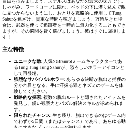
自由を掴みましょう。ステルスはあなたの最大の味方です。
しゃがみ、ワードローブに隠れ、ベッドの下に潜り込んで敵
に見つからないようにし、おとりを戦略的に使用してTung
Sahurを遠ざけ、貴重な時間を稼ぎましょう。万策尽きた場
合は、武器を使って追跡者を一時的に無力化することもでき
ますが、その瞬間を賢く選びましょう。彼はすぐに回復しま
す！
主な特徴
ユニークな敵
: 人気のBrainrotミームキャラクターであ
るTung Tung Tung Sahurが、恐ろしいホラーアイコンと
して再登場。
強烈なサバイバルホラー
: あらゆる決断が脱出と捕獲の
分かれ目となる、手に汗握る猫とネズミのゲームを体
験してください。
戦略的な探索
: 複数の脱出ルートと隠されたアイテムを
発見し、鋭い観察力とパズル解決スキルが求められま
す。
限られたチャンス
: 生き残り、脱出できるのはゲーム内
でわずか5日間（またはチャンス）であり、あらゆる動
きに大きなプレッシャーが加わります。