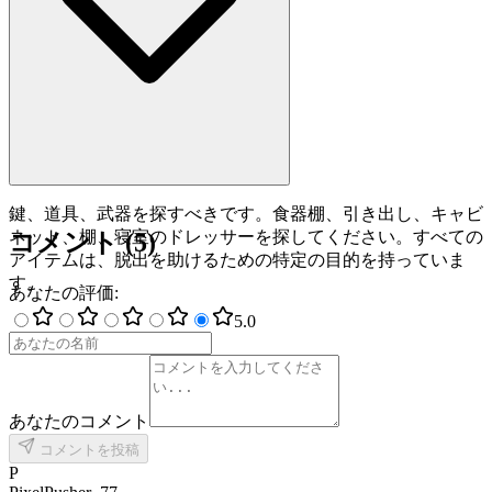
鍵、道具、武器を探すべきです。食器棚、引き出し、キャビ
ネット、棚、寝室のドレッサーを探してください。すべての
コメント
(
5
)
アイテムは、脱出を助けるための特定の目的を持っていま
す。
あなたの評価
:
5
.0
あなたのコメント
コメントを投稿
P