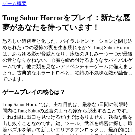
ゲーム概要
Tung Sahur Horrorをプレイ：新たな悪
夢があなたを待っています！
恐ろしい追跡者と化した、バイラルセンセーションと閉じ込
められた5つの恐怖の夜を生き残れるか？ Tung Sahur Horror
は、あらゆる影が脅威となり、床板のきしみ一つ一つが最後
の音となりかねない、心臓を締め付けるようなサバイバルゲ
ームです。他に類を見ないアドベンチャーゲームに備えまし
ょう。古典的なホラートロペと、独特の不気味な敵が融合し
ています。
ゲームプレイの核心は？
Tung Sahur Horrorでは、主な目的は、厳格な5日間の制限時
間内にTung Sahurの迷宮のような家から脱出することです。
これは単に出口を見つけるだけではありません。執拗な敵を
出し抜くことなのです。鍵、ツール、武器を綿密に探し、環
境パズルを解いて新しいエリアをアンロックし、最終的には