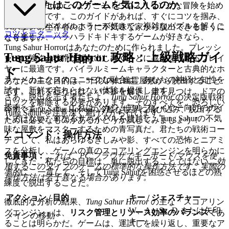
なぜあなたはこのゲームを気に入るのか
Tung Sahur Horror へようこそ！このスリリングな冒険を始め
るのは簡単です。このガイドがあれば、すぐにコツを掴み、
没入型のサバイバルホラーが好きで、複雑なパズルを解くこ
ベテランの生存者のように不気味な家から脱出できるように
コツとテクニック
とを楽しみ、ハラハラドキドキするゲームが好きなら、
なります。
Tung Sahur Horrorはあなたのために作られました。プレッシ
Tung Sahur Horror 攻略：上級戦略ガイ
1. ミッション：目的
ャーに強く、狡猾な敵を出し抜くことに喜びを感じるプレイ
ヤーに最適です。バイラルミームキャラクターと古典的なホ
ド
ラーメカニクスのユニークな融合は、あなたの神経と知性を
あなたの主な目的は、5日以内に幽霊屋敷から脱出すること
試す、新鮮で忘れられない体験を提供します。
です。これを行うには、パズルを解き、鍵を見つけ、ドアの
さあ、脱出を志す者たちよ、
Tung Sahur Horror
の決定版戦術
ロックを解除する必要があります。そのすべてを、恐ろしい
指南へようこそ。これは、カジュアルプレイヤー向けのガイ
今すぐTung Sahur Horrorの冷酷な世界に飛び込み、脱出する
Tung Sahur を注意深く避けながら行います。
ドではない。単なるサバイバルを超越し、Tung Sahurの不気
ために必要なものがあるかどうか試してみましょう！
味な屋敷をマスターするための青写真だ。君たちの戦術コー
2. コマンド：操作方法
チとして、私はあらゆるきしみや影、すべての恐怖とニアミ
スを分析し、ゲームの真のスコアリングエンジンを明らかに
免責事項：
これは、PC ブラウザでキーボード/マウスを使
してきた。私たちの目標は、単に脱出することではない。
効
用するこのタイプのゲームの標準的な操作方法です。実際の
率的
に、
一貫して
、そしてTung Sahurを困惑させるほどの熟
操作方法は若干異なる場合があります。
練度で脱出することだ。
アクション / 目的
キー / ジェスチャー
徹底的な分析の結果、
Tung Sahur Horror
の主な「スコアリン
W、A、S、D または矢印
グエンジン」は、
リスク管理とリソース効率のバランス
であ
メインの移動
キー
ることは明らかだ。ゲームは、運試しを繰り返し、重要なア