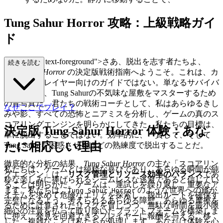
Tung Sahur Horror 攻略：上級戦略ガイ
ド
class="mb-4 text-foreground">さあ、脱出を志す者たちよ、
続きを読む
Tung Sahur Horror
の決定版戦術指南へようこそ。これは、カ
ジュアルプレイヤー向けのガイドではない。単なるサバイバ
ルを超越し、Tung Sahurの不気味な屋敷をマスターするため
の青写真だ。君たちの戦術コーチとして、私はあらゆるきし
なぜここでプレイ？
みや影、すべての恐怖とニアミスを分析し、ゲームの真のス
コアリングエンジンを明らかにしてきた。私たちの目標は、
決定版 Tung Sahur Horror 体験：あな
単に脱出することではない。
効率的
に、
一貫して
、そして
たに相応しい理由
Tung Sahurを困惑させるほどの熟練度で脱出することだ。
徹底的な分析の結果、
Tung Sahur Horror
の主な「スコアリン
私たちは、ゲームとは純粋な喜びであり、あらゆる瞬間が純
グエンジン」は、
リスク管理とリソース効率のバランス
であ
粋な楽しみに捧げられるシームレスな逃避であると信じてい
ることは明らかだ。ゲームは、運試しを繰り返し、重要なア
ます。私たちは、
のような世界への旅が
Tung Sahur Horror
イテムを求めて危険なエリアを探索し、脱出ルートを確保す
完璧になるよう、考えられるあらゆる障壁、あらゆる摩擦を
るために計算されたリスクを冒しつつ、無駄な時間を最小限
細心の注意を払って取り除いたプラットフォームを構築しま
に抑え、発見を回避できるプレイヤーに報酬を与える。移
した。複雑なことは私たちが処理します。あなたは体験を心