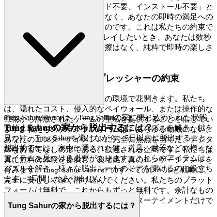
を尊重します。「ダウンロード不要、インストール不要」と
いう機能は単なる利便性ではなく、あなたの即時の満足への
コミットメントを宣言するものです。これは私たちの約束で
す：
をプレイしたいとき、あなたは数秒
Tung Sahur Horror
でゲームの世界にいます。摩擦はなく、純粋で即時の楽しさ
だけです。
2. 正直な楽しさ：ゼロプレッシャーの約束
真の楽しみは、信頼と透明性の環境で花開きます。私たち
は、隠れたコスト、侵入的なペイウォール、または操作的な
Tung Sahur Horrorは、Tung Sahurの家に閉じ込められた状態
戦術から解放されたゲームの聖域を提供することを信じてい
Tung Sahurの家から脱出するには？
で始まるサバイバルホラーゲームです。パズルを解き、鍵を
ます。私たちのプラットフォームは、あらゆる動機のない、
見つけ、Tung Sahurを避けながら、5日以内に脱出すること
あなたのエンターテイメントに完全に焦点を当てた、デジタ
が目的です。
脱出するには、家中に隠された鍵、道具、武器などの様々な
ルなおもてなしの形である、歓迎される空間です。私たちは
アイテムを見つける必要があります。これらのアイテムは、
真に無料の体験を提供し、安堵感と真のエンゲージメントを
パズルを解き、様々な脱出ルートのドアを開けるのに役立ち
育みます。
のすべてのレベルと戦略に、
Tung Sahur Horror
ます。5日間しかありません！
完全に安心して深く潜り込んでください。私たちのプラット
フォームは無料で、これからもずっと無料です。余計なもの
はなく、驚きもなく、ただ本物のエンターテイメントだけで
Tung Sahurの家から脱出するには？
す。