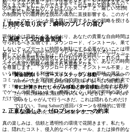
動、アイテム収集、そして注意をそらすことに関するすべて
ゆくまで楽しむことができます。これは単なる約束ではな
の決定は、あなたの「サバイバルスコア」と、厳しい5日間
く、私たちの基盤となる哲学です。
の制限内での最終的な脱出の成功に直接影響する。このガイ
ドは、このエンジンを最大限に活用するための戦略を授ける
1. 時間を取り戻す：瞬時のプレイの喜び
だろう。
現代社会は容赦なく進んでおり、あなたの貴重な自由時間は
1. 基礎：3つの黄金習慣
守られるべき宝物です。ダウンロード、インストール、果て
しないアップデートに時間を無駄にする必要がないことは理
エリート
Tung Sahur Horror
プレイヤーになるためには、こ
解しています。私たちはこれらの不満を排除し、エンターテ
れらの必須習慣を内面化しなければならない。これらは、す
イメントへの即時アクセスを提供することで、あなたの時間
べての高度な戦略が構築される基盤となる。
を尊重します。「ダウンロード不要、インストール不要」と
いう機能は単なる利便性ではなく、あなたの即時の満足への
黄金習慣1：「ゴーストステップ」移動
- "
Tung Sahur
コミットメントを宣言するものです。これは私たちの約束で
Horror
では、足音は死の鐘を意味する。この習慣は、
す：
をプレイしたいとき、あなたは数秒
Tung Sahur Horror
常に計算されたしゃがみ移動と静音移動
に関するもの
でゲームの世界にいます。摩擦はなく、純粋で即時の楽しさ
だ。特に積極的に観察されていないときは、すべての
だけです。
歩みをしゃがんで行うべきだ。これは隠れるためだけ
ではない。Tung Sahurの巡回パターンを積極的に管理
2. 正直な楽しさ：ゼロプレッシャーの約束
するためなのだ。静かに移動することで、
真の楽しみは、信頼と透明性の環境で花開きます。私たち
は、隠れたコスト、侵入的なペイウォール、または操作的な