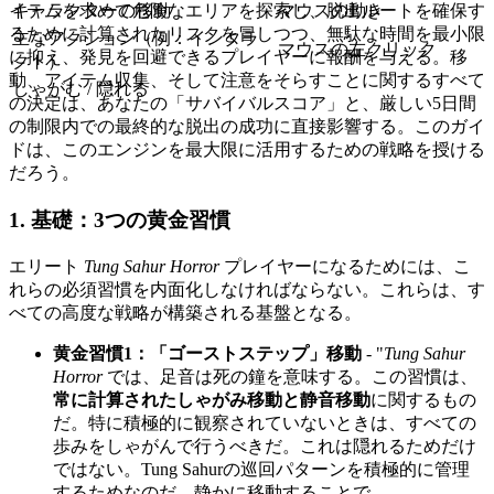
イテムを求めて危険なエリアを探索し、脱出ルートを確保す
キャラクターの移動
マウスの動き
るために計算されたリスクを冒しつつ、無駄な時間を最小限
主なアクション（例：インタラ
マウスの左クリック
に抑え、発見を回避できるプレイヤーに報酬を与える。移
クト）
動、アイテム収集、そして注意をそらすことに関するすべて
しゃがむ / 隠れる
の決定は、あなたの「サバイバルスコア」と、厳しい5日間
の制限内での最終的な脱出の成功に直接影響する。このガイ
ドは、このエンジンを最大限に活用するための戦略を授ける
だろう。
1. 基礎：3つの黄金習慣
エリート
Tung Sahur Horror
プレイヤーになるためには、こ
れらの必須習慣を内面化しなければならない。これらは、す
べての高度な戦略が構築される基盤となる。
黄金習慣1：「ゴーストステップ」移動
- "
Tung Sahur
Horror
では、足音は死の鐘を意味する。この習慣は、
常に計算されたしゃがみ移動と静音移動
に関するもの
だ。特に積極的に観察されていないときは、すべての
歩みをしゃがんで行うべきだ。これは隠れるためだけ
ではない。Tung Sahurの巡回パターンを積極的に管理
するためなのだ。静かに移動することで、