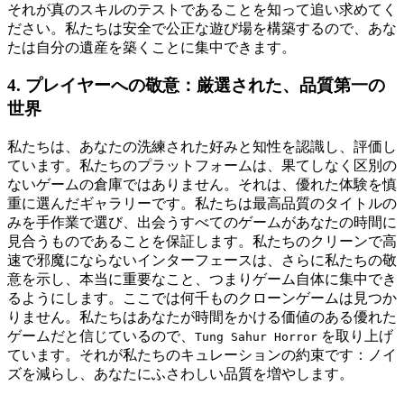
それが真のスキルのテストであることを知って追い求めてく
ださい。私たちは安全で公正な遊び場を構築するので、あな
たは自分の遺産を築くことに集中できます。
4. プレイヤーへの敬意：厳選された、品質第一の
世界
私たちは、あなたの洗練された好みと知性を認識し、評価し
ています。私たちのプラットフォームは、果てしなく区別の
ないゲームの倉庫ではありません。それは、優れた体験を慎
重に選んだギャラリーです。私たちは最高品質のタイトルの
みを手作業で選び、出会うすべてのゲームがあなたの時間に
見合うものであることを保証します。私たちのクリーンで高
速で邪魔にならないインターフェースは、さらに私たちの敬
意を示し、本当に重要なこと、つまりゲーム自体に集中でき
るようにします。ここでは何千ものクローンゲームは見つか
りません。私たちはあなたが時間をかける価値のある優れた
ゲームだと信じているので、
を取り上げ
Tung Sahur Horror
ています。それが私たちのキュレーションの約束です：ノイ
ズを減らし、あなたにふさわしい品質を増やします。