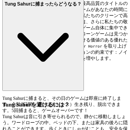
重に選んだギャラリーです。私たちは最高品質のタイトルの
Tung Sahurに捕まったらどうなる？
みを手作業で選び、出会うすべてのゲームがあなたの時間に
見合うものであることを保証します。私たちのクリーンで高
速で邪魔にならないインターフェースは、さらに私たちの敬
意を示し、本当に重要なこと、つまりゲーム自体に集中でき
るようにします。ここでは何千ものクローンゲームは見つか
りません。私たちはあなたが時間をかける価値のある優れた
ゲームだと信じているので、
を取り上げ
Tung Sahur Horror
ています。それが私たちのキュレーションの約束です：ノイ
ズを減らし、あなたにふさわしい品質を増やします。
Tung Sahurに捕まると、その日のゲームは即座に終了しま
Tung Sahurを避けるには？
す。合計5日間（またはチャンス）生き残り、脱出できま
す。5回捕まると、ゲームオーバーです！
Tung Sahurは音に引き寄せられるので、静かに移動しましょ
う。ワードローブの中、ベッドの下、または家具の後ろに隠
れることができます。歩くときにしゃがむことも、安全を保