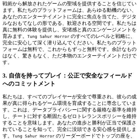
戦術から解放されたゲームの聖域を提供することを信じてい
ます。私たちのプラットフォームは、あらゆる動機のない、
あなたのエンターテイメントに完全に焦点を当てた、デジタ
ルなおもてなしの形である、歓迎される空間です。私たちは
真に無料の体験を提供し、安堵感と真のエンゲージメントを
育みます。
のすべてのレベルと戦略に、
Tung Sahur Horror
完全に安心して深く潜り込んでください。私たちのプラット
フォームは無料で、これからもずっと無料です。余計なもの
はなく、驚きもなく、ただ本物のエンターテイメントだけで
す。
3. 自信を持ってプレイ：公正で安全なフィールド
へのコミットメント
私たちは、すべてのプレイヤーが安全で尊重され、彼らの成
果が真に得られるゲーム環境を育成することに専念していま
す。これは、データプライバシーに関する厳格な基準を維持
し、チートに対する断固たるゼロトレランスポリシーを維持
することを意味します。あなたの進歩と勝利が正当で保護さ
れていることを知って、完全に没頭できる安心感を提供しま
す。
のリーダーボードでトップの座を、
Tung Sahur Horror