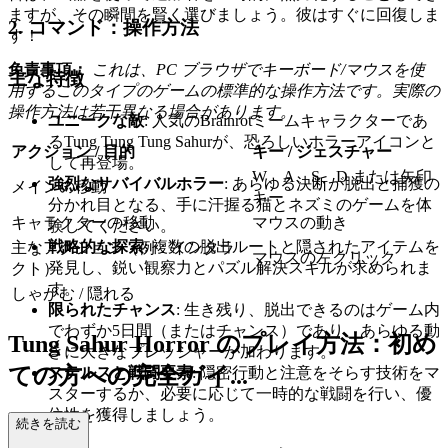
ますが、その瞬間を賢く選びましょう。彼はすぐに回復しま
2. コマンド：操作方法
す！
免責事項：
これは、PC ブラウザでキーボード/マウスを使
主な特徴
用するこのタイプのゲームの標準的な操作方法です。実際の
操作方法は若干異なる場合があります。
ユニークな敵
: 人気のBrainrotミームキャラクターであ
るTung Tung Tung Sahurが、恐ろしいホラーアイコンと
アクション / 目的
キー / ジェスチャー
して再登場。
W、A、S、D または矢印
強烈なサバイバルホラー
: あらゆる決断が脱出と捕獲の
メインの移動
キー
分かれ目となる、手に汗握る猫とネズミのゲームを体
キャラクターの移動
マウスの動き
験してください。
戦略的な探索
: 複数の脱出ルートと隠されたアイテムを
主なアクション（例：インタラ
マウスの左クリック
発見し、鋭い観察力とパズル解決スキルが求められま
クト）
す。
しゃがむ / 隠れる
限られたチャンス
: 生き残り、脱出できるのはゲーム内
でわずか5日間（またはチャンス）であり、あらゆる動
Tung Sahur Horror のプレイ方法：初め
きに大きなプレッシャーが加わります。
ての方への完全ガイ...
ステルスと戦闘要素
: 隠密行動と注意をそらす技術をマ
スターするか、必要に応じて一時的な戦闘を行い、優
位性を獲得しましょう。
ド
続きを読む