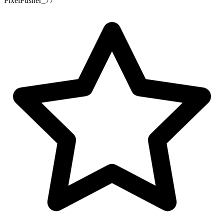
PixelPusher_77