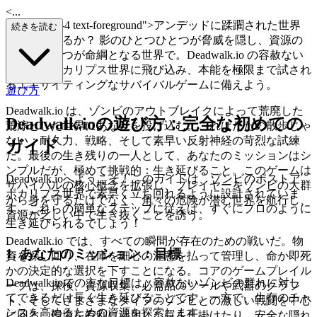
<...
p class="mb-4 text-foreground">アンデッドに蹂躙された世界
続きを読む
を征服できるか？ 影のひとつひとつが脅威を隠し、資源の
ひとつひとつが命綱となる世界で。Deadwalk.io の容赦ない
ポストアポカリプス世界に飛び込み、本能を極限まで試され
るエキサイティングなサバイバルゲームに備えよう。
遊び方
Deadwalk.io は、ゾンビのアウトブレイクによって荒廃した
Deadwalk.ioの遊び方：完全な初めての
荒涼とした世界にあなたを投げ込む。これはただの散歩じゃ
ない；耐久力、戦略、そして素早い反射神経の苛烈な試練
ガイド
だ。最後の生き残りの一人として、あなたのミッションはシ
ンプルだが、極めて挑戦的：生き延びること。このゲームは
Deadwalk.ioへようこそ！このガイドは、ゾンビのポストア
サバイバルの核心概念を拡張し、プレイヤーをゾンビの大群
ポカリプス世界で素早く立ち回れるように設計されていま
から身を守るだけでなく、角々の危険が潜む世界を航行し、
す。これらの簡単なステップに従えば、すぐにプロのように
資源が乏しい中で生き抜くことを誘う。
生き延びられるでしょう！
Deadwalk.io では、すべての瞬間が存在のための戦いだ。物
1. あなたのミッション：目標
資を探し回り、在庫を細心の注意を払って管理し、命か即死
かの決定的な選択を下すことになる。コアのゲームプレイル
Deadwalk.ioでの主な目標は、容赦ないゾンビの群れに対し
ープは、探検、資源収集、必需品のツールや武器のクラフ
てできるだけ長く生き延びることです。一方で、生存のチャ
ト、そしてさまざまなタイプのゾンビとの激しい戦闘を中心
ンスを高めるための資源を探索します。
に回る。環境を有利に活用し、罠を仕掛けたり、安全な隠れ