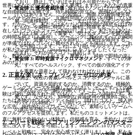
ており、静止していればそれは不可能だからです。
世界はあなたの注意をたくさん要求しますが、あなたの貴重
黄金律 2: 優先脅威評価
- 最も近いゾンビにただ撃つだ
な自由時間は宝物です。待ち時間の苛立ち、面倒なインスト
けではありません。この習慣は、画面上の最高優先脅
ールのナビゲーション、互換性問題との戦いを理解していま
威—高速移動型、スポナー、またはボトルネックを生
す。だからこそ、私たちはあなたと冒険の間の障壁をほぼ存
むもの—を瞬時に特定し、最初に排除することです。
在しないプラットフォームを設計しました。私たちはあなた
これは上級プレイで重要で、受けるダメージを最小限
の時間を何よりも重視し、ゲーミングに費やすすべての瞬間
に抑え、貴重なヘルスを節約し、攻撃性を維持するこ
が準備ではなくプレイに費やされることを保証します。これ
とを可能にします。これにより高いキルストリークが
が私たちの約束です：
をプレイしたくなった
Deadwalk.io
生まれ、それが高スコアに直結します。
ら、数秒でゲームに入れます。摩擦なし、純粋で即時の楽し
黄金律 3: 即時資源マイクロマネジメント
- すべての弾
みのだけ。
丸、すべてのヘルスパック、すべての仮の強化アイテ
ムを重要な資産として扱わなければなりません。この
2. 正直な楽しさ：プレッシャーゼロの約束
習慣は、現在の脅威レベルとスコアポテンシャルに基
づいて、資源を節約するのか、消費するのか、積極的
ゲーミングスペースを想像してください。そこですべての体
に求めるのかを一瞬の判断で下すことです。これは重
験は巧妙に偽装された罠ではなく、オープンな招待です。私
要です。なぜなら、効率的な資源使用が直接的に長い
たちは本物のホスピタリティを信じ、隠れたコスト、侵入的
サバイバル時間と、より高いスコアリングウェーブへ
な広告、操作的なペイウォールなしで、素晴らしいゲームへ
の進出を可能にするからです。
のフルアクセスを提供します。私たちのコミットメントは、
真に無料で負担のない体験で、信頼感を育み、予約なしで完
2. エリート戦術: スコアリングエンジンのマスター
全に没入することを可能にします。
のすべての
Deadwalk.io
レベルと戦略に、完全な安心感で深く潜りましょう。私たち
Deadwalk.io のスコアリングエンジンは、
リスク管理
と
持続