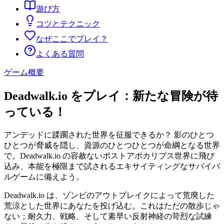
遊び方
コツとテクニック
なぜここでプレイ？
よくある質問
ゲーム概要
Deadwalk.io をプレイ：新たな冒険が待
っている！
アンデッドに蹂躙された世界を征服できるか？ 影のひとつ
ひとつが脅威を隠し、資源のひとつひとつが命綱となる世界
で。Deadwalk.io の容赦ないポストアポカリプス世界に飛び
込み、本能を極限まで試されるエキサイティングなサバイバ
ルゲームに備えよう。
Deadwalk.io は、ゾンビのアウトブレイクによって荒廃した
荒涼とした世界にあなたを投げ込む。これはただの散歩じゃ
ない；耐久力、戦略、そして素早い反射神経の苛烈な試練