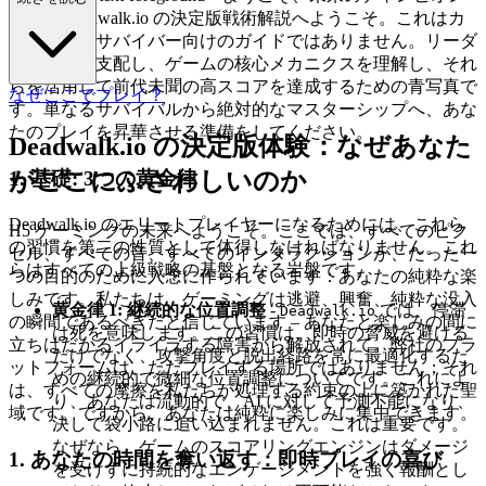
たち。Deadwalk.io の決定版戦術解説へようこそ。これはカ
ジュアルなサバイバー向けのガイドではありません。リーダ
ーボードを支配し、ゲームの核心メカニクスを理解し、それ
らを活用して前代未聞の高スコアを達成するための青写真で
なぜここでプレイ？
す。単なるサバイバルから絶対的なマスターシップへ、あな
たのプレイを昇華させる準備をしてください。
Deadwalk.io の決定版体験：なぜあなた
1. 基礎: 3つの黄金律
がここにふさわしいのか
Deadwalk.io のエリートプレイヤーになるためには、これら
H5 ゲーミングの未来へようこそ。ここでは、すべてのピク
の習慣を第二の性質として体得しなければなりません。これ
セル、すべての音、すべてのインタラクションが、たった一
らはすべての上級戦略の基盤となる岩盤です。
つの目的のために入念に作られています：あなたの純粋な楽
しみです。私たちは、ゲーミングは逃避、興奮、純粋な没入
黄金律 1: 継続的な位置調整
-
では、停滞
Deadwalk.io
の瞬間であるべきだと信じています – あなたと楽しみの間に
は死を意味します。この習慣は、即時の脅威を避ける
立ちはだかるイライラする障害から解放されて。弊社のプラ
だけでなく、攻撃角度と脱出経路を常に最適化するた
ットフォームは、ただプレイする場所ではありません；それ
めの継続的で微細な位置調整についてです。これによ
は、すべての摩擦を私たちが処理する約束の上に築かれた聖
り、あなたは流動的で、AI に対して予測不能になり、
域です。ですから、あなたは純粋に楽しみに集中できます。
決して袋小路に追い込まれません。これは重要です。
なぜなら、ゲームのスコアリングエンジンはダメージ
1. あなたの時間を奪い返す：即時プレイの喜び
を受けずに持続的なエンゲージメントを強く報酬とし