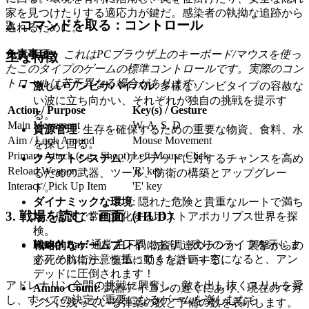
家を見つけたりする適応力が鍵だ。感染者の執拗な追跡から
2. コマンドを取る：コントロール
逃れるために。
免責事項：
これはPCブラウザ上のキーボード/マウスを使っ
主な特徴
たこのタイプのゲームの標準コントロールです。実際のコン
トロールは若干異なる場合があります。
激しいゾンビサバイバル
: 多様なゾンビタイプの容赦な
い波に立ち向かい、それぞれが独自の挑戦を提示す
Action / Purpose
Key(s) / Gesture
る。
Main Movement
W, A, S, D
資源管理
: 生存を確保するための重要な物資、食料、水
Aim / Look Around
Mouse Movement
を探し回る。
Primary Attack (e.g., Shoot)
Left Mouse Click
クラフトシステム
: アンデッドに対するチャンスを高め
Reload Weapon
'R' key
るための武器、ツール、防衛の構築とアップグレー
Interact / Pick Up Item
'E' key
ド。
ダイナミックな環境
: 隠れた危険と貴重なルートで満ち
3. 戦場を読む：画面（HUD）
た、広大で常に変化するポストアポカリプス世界を探
検。
Health Bar:
通常左下隅にあり、残りのライフを示しま
戦略的なゲームプレイ
: 物資調達のランか、襲撃からの
す。それに注意を払ってください—空になると、アン
必死の防衛か、慎重に動きを計画する。
デッドに圧倒されます！
アドレナリン全開の挑戦に興奮し、敵を出し抜くスリルを愛
Ammo Count:
武器アイコンの近くにあり、現在のマガ
し、すべての決定が重要になるゲームを楽しむなら、
ジンに残っている弾薬の数と予備の数を表示します。