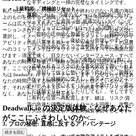
なキティングと一掃の完璧なタイミングです。
上級戦術: 「積極的リセット」
私たちは、あなたの知性と識別力が終わりのない凡庸の海以
原則:
これは、少量のダメージを意図的に受けた
上のものを値すると認識しています。私たちのプラットフォ
り、マイナーな資源（例: 最適でないタイミング
ームは広大で手入れのいかないアーカイブではなく、キュレ
でのクリップ1つ分のリロード）を消費したりし
ーションされたギャラリーです。私たちは各ゲームを入念に
て、即時の圧倒的な脅威をクリアし、戦闘の流れ
選択し、イノベーション、エンゲージメント、純粋なプレイ
を「リセット」し、後続のより管理しやすいウェ
アビリティの高い基準を満たすことを保証します。この品質
ーブで持続的な高スコア攻撃性を可能にするもの
へのコミットメントはプラットフォームのすべての側面に及
です。
びます – 清潔で速く、目立たないインターフェース – すべて
実行:
この戦術は、スコア乗数が圧倒的な数によ
あなたの時間を尊重し、体験を高めるために設計されていま
って破られるリスクのある悪化状況で用いられま
す。ここでは数千のクローンゲームは見つかりません。私た
す。退却して徐々に勢いを失う代わりに、困難な
ちは
をフィーチャーします、なぜならそれはあ
Deadwalk.io
ポケットに積極的に突入し、高ダメージのクイッ
なたの時間に値する例外的なゲームだと信じているからで
クバーストを使います（ヒットを受けたり、露出
す。それが私たちのキュレーションの約束です：ノイズを少
した状態でリロードしたりしても）。そしてすぐ
なく、あなたに値する品質を多く。
に有利な位置へ再配置します。鍵は、リスク/資
源の急速な消費でコントロールを回復し、攻撃の
Deadwalk.io の決定版体験：なぜあなた
リズムを再確立し、乗数の減衰を防ぐことです。
がここにふさわしいのか<...
3. プロの秘密: 直感に反するアドバンテージ
/h2>
続きを読む