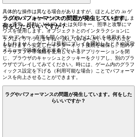
具体的な操作は異なる場合がありますが、ほとんどの .io ゲ
ラグやパフォーマンスの問題が発生しています。
ームはシンプルなキーボードとマウスのコマンドを使用しま
す。通常、移動に WASD または矢印キー、照準と攻撃にマ
何をしたらいいですか？
ウスを使用します。オブジェクトとのインタラクションに
'E' や 'F' キー、在庫を開くのに 'I' または 'Tab' を使用するか
ラグはイライラしますね！ 試してみるべきいくつかのこと
もしれません。ゲームは最初にプレイを開始したときや設定
を挙げます：安定したインターネット接続を確保し、他のブ
メニューで操作を表示するでしょう。
ラウザタブや帯域幅を使用しているアプリケーションを閉
じ、ブラウザのキャッシュとクッキーをクリアし、別のブラ
ウザでプレイしてみてください。時には、ゲーム内のグラフ
ィックス設定を下げる（利用可能な場合）ことでパフォーマ
ンスを向上させることができます。
ラグやパフォーマンスの問題が発生しています。何をした
らいいですか？