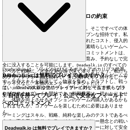
みのだけ。
2. 正直な楽しさ：プレッシャーゼロの約束
ゲーミングスペースを想像してください。そこですべての体
験は巧妙に偽装された罠ではなく、オープンな招待です。私
たちは本物のホスピタリティを信じ、隠れたコスト、侵入的
な広告、操作的なペイウォールなしで、素晴らしいゲームへ
のフルアクセスを提供します。私たちのコミットメントは、
真に無料で負担のない体験で、信頼感を育み、予約なしで完
全に没入することを可能にします。
のすべての
Deadwalk.io
Deadwalk.io は、ゾンビがはびこるポストアポカリプス世界
レベルと戦略に、完全な安心感で深く潜りましょう。私たち
Deadwalk.io は無料でプレイできますか？
を舞台にしたエキサイティングな iframe サバイバルゲームで
のプラットフォームは無料で、常に無料です。縛りなし、サ
す。生存スキルを駆使して、物資を集め、クラフトし、戦っ
プライズなし、本物のエンターテイメントだけ。
て、 undead の大群や他のプレイヤーに対して生き残らなけ
はい、Deadwalk.io はフリートゥプレイのゲームです！ ブラ
ればなりません。
ウザですぐにプレイを開始でき、初期費用は一切かかりませ
3. 自信を持ってプレイ：公正で安全なフィールド
ん。体験を向上させるオプションのゲーム内購入があるかも
へのコミットメント
しれませんが、コアゲームを楽しむために必要はありませ
ん。
ゲーミングはスキル、戦略、純粋な楽しみのテストであるべ
きで、不公平なアドバンテージやプライバシー懸念との戦い
ではありません。私たちはすべてのプレイヤーに対して安全
Deadwalk.io は無料でプレイできますか？