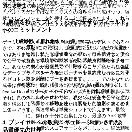
のプラットフォームは無料で、常に無料です。縛りなし、サ
的な攻撃性
の微妙なバランスです。最高スコアは単にサバ
プライズなし、本物のエンターテイメントだけ。
イバルするだけではなく、リスクの限界を押し広げつつ、容
赦ないプレッシャーを維持することで達成されます。これら
3. 自信を持ってプレイ：公正で安全なフィールド
の戦術はこの核心メカニクスを活用するよう設計されていま
へのコミットメント
す。
上級戦術: 「群れ集め & 一掃」マニューバ
ゲーミングはスキル、戦略、純粋な楽しみのテストであるべ
原則:
この戦術は、意図的に遅いゾンビの大量を
きで、不公平なアドバンテージやプライバシー懸念との戦い
密集した、管理可能な「群れ」に蓄積させ、それ
ではありません。私たちはすべてのプレイヤーに対して安全
らを一気に範囲効果 (AoE) 武器や戦略的なチョー
で公平で敬意ある環境を作成するための献身に揺るぎませ
クポイントクリアで排除することです。これによ
ん。あなたの安心が最優先です。だからこそ、私たちは強固
り「マルチキル」ボーナスを最大化し、スコア乗
なデータプライバシーを推進し、チートと乱暴な行動に対す
数を劇的にブーストします。
るゼロトレランスポリシーを施行します。ここでのあなたの
実行:
まず、開けたエリアや広い通路を特定しま
成果は獲得され、祝われ、本当にあなたのものです。
す。次に、すべてのゾンビを即座に倒す衝動に抵
のリーダーボードのトップを目指しましょう、
Deadwalk.io
抗します。代わりに、遅いゾンビをキティングし
それは真のスキルのテストです。私たちは安全で公平な遊び
て誘導し、移動を使って密集した陣形にまとめま
場を構築します、ですからあなたはあなたの遺産を築くこと
す。高速脅威は単発ショットで抑えます。最後
に集中できます。
に、群れが十分に密集したら、最強の AoE 攻撃
4. プレイヤーへの敬意：キュレーションされた、
（例: ショットガンの一撃、手榴弾）を解き放
ち、大量のスコアサージを起こします。鍵は精密
品質優先の世界