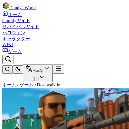
Dandys World
ホーム
Gourdyガイド
サバイバルガイド
ハロウィン
キャラクター
WIKI
ゲーム
日本語
🇯🇵
ホーム
ゲーム
Deadwalk.io