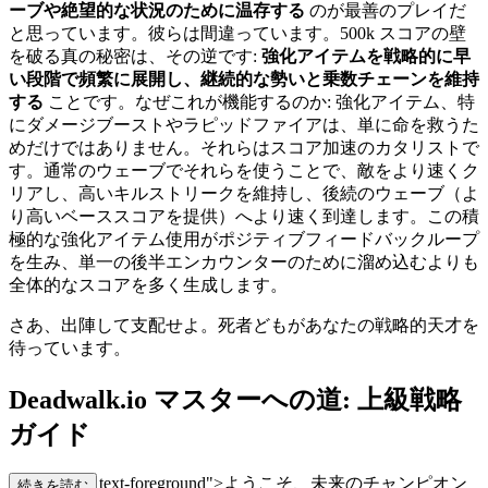
ーブや絶望的な状況のために温存する
のが最善のプレイだ
と思っています。彼らは間違っています。500k スコアの壁
を破る真の秘密は、その逆です:
強化アイテムを戦略的に早
い段階で頻繁に展開し、継続的な勢いと乗数チェーンを維持
する
ことです。なぜこれが機能するのか: 強化アイテム、特
にダメージブーストやラピッドファイアは、単に命を救うた
めだけではありません。それらはスコア加速のカタリストで
す。通常のウェーブでそれらを使うことで、敵をより速くク
リアし、高いキルストリークを維持し、後続のウェーブ（よ
り高いベーススコアを提供）へより速く到達します。この積
極的な強化アイテム使用がポジティブフィードバックループ
を生み、単一の後半エンカウンターのために溜め込むよりも
全体的なスコアを多く生成します。
さあ、出陣して支配せよ。死者どもがあなたの戦略的天才を
待っています。
Deadwalk.io マスターへの道: 上級戦略
ガイド
class="mb-4 text-foreground">ようこそ、未来のチャンピオン
続きを読む