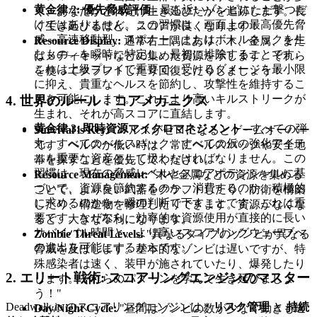
黄金律 2: 優先脅威評価
- 最も近いゾンビにただ撃つだ
く、あなたがどれだけ生き延びたかを追跡します。長
けではありません。この習慣は、画面上の最高優先脅
く生き延びるほど、スコアが良くなります！
威—高速移動型、スポナー、またはボトルネックを生
Resource Display:
通常右上隅にあり、木、金属、また
むもの—を瞬時に特定し、最初に排除することです。
はメディキットなどの集めた資源を示します。それら
これは上級プレイで重要で、受けるダメージを最小限
を使ってクラフトしたり回復したりしましょう！
に抑え、貴重なヘルスを節約し、攻撃性を維持するこ
とを可能にします。これにより高いキルストリークが
4. 世界のルール：コアメカニクス
生まれ、それが高スコアに直結します。
黄金律 3: 即時資源マイクロマネジメント
- すべての弾
Survival is Key:
"ヘルスがゼロになるとゲームオーバー
丸、すべてのヘルスパック、すべての仮の強化アイテ
です。ヘルスが低い時は、常にヘルスパックや安全地
ムを重要な資産として扱わなければなりません。この
帯を探すことを優先してください。"
習慣は、現在の脅威レベルとスコアポテンシャルに基
Resource Management:
"木や金属などの資源を集める
づいて、資源を節約するのか、消費するのか、積極的
ことで、より良い武器をクラフトしたり、防衛を構築
に求めるのかを一瞬の判断で下すことです。これは重
したり、構造物を修理したりできます。資源がなくな
要です。なぜなら、効率的な資源使用が直接的に長い
ると、大きな不利になります。"
サバイバル時間と、より高いスコアリングウェーブへ
Zombie Threat Levels:
"異なるタイプのゾンビが異なる
の進出を可能にするからです。
脅威を及ぼします。基本的なゾンビは遅いですが、特
殊感染者は速く、装甲が施されていたり、爆発したり
2. エリート戦術: スコアリングエンジンのマスター
します。それらのパターンを学んで生き延びましょ
う！"
Deadwalk.io のスコアリングエンジンは、
リスク管理
と
持続
Day/Night Cycle:
"昼間はゾンビの数が少なく動きも遅