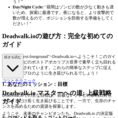
う！"
Day/Night Cycle:
"昼間はゾンビの数が少なく動きも遅
いため、探索に最適です。夜になると、より攻撃的で
数が増えるので、ポジションを防衛する準備をしてく
ださい！"
Deadwalk.ioの遊び方：完全な初めての
ガイド
lass="mb-4 text-foreground">Deadwalk.ioへようこそ！このガイ
続きを読む
ドは、ゾンビのポストアポカリプス世界で素早く立ち回れる
ように設計されています。これらの簡単なステップに従え
ば、すぐにプロのように生き延びられるでしょう！
コツとテクニック
1. あなたのミッション：目標
Deadwalk.io マスターへの道: 上級戦略
Deadwalk.ioでの主な目標は、容赦ないゾンビの群れに対し
ガイド
てできるだけ長く生き延びることです。一方で、生存のチャ
ンスを高めるための資源を探索します。
ようこそ、未来のチャンピオンたち。Deadwalk.io の決定版
2. コマンドを取る：コントロール