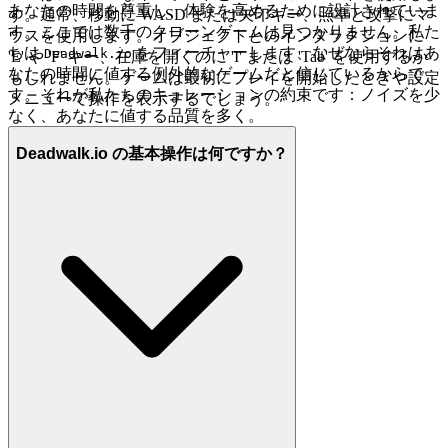
あなたの時間を尊重し、体験を高めるために設計されていま
す。通常、移動に WASD または矢印キー、照準と攻撃にマ
す。ここでは数千のクローンゲームは見つかりません。私た
ウスを使用します。オブジェクトとのインタラクションに
ちは
をフィーチャーします、なぜならそれはあ
Deadwalk.io
'E' や 'F' キー、在庫を開くのに 'I' または 'Tab' を使用するか
なたの時間に値する例外的なゲームだと信じているからで
もしれません。ゲームは最初にプレイを開始したときや設定
す。それが私たちのキュレーションの約束です：ノイズを少
メニューで操作を表示するでしょう。
なく、あなたに値する品質を多く。
Deadwalk.io の基本操作は何ですか？