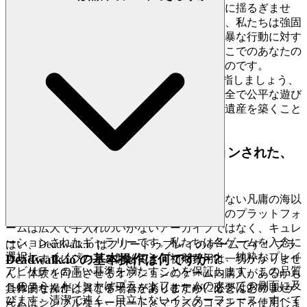
で公平で敬意ある環境を作成するための献身に揺るぎませ
ん。あなたの安心が最優先です。だからこそ、私たちは強固
なデータプライバシーを推進し、チートと乱暴な行動に対す
るゼロトレランスポリシーを施行します。ここでのあなたの
成果は獲得され、祝われ、本当にあなたのものです。
のリーダーボードのトップを目指しましょう、
Deadwalk.io
それは真のスキルのテストです。私たちは安全で公平な遊び
場を構築します、ですからあなたはあなたの遺産を築くこと
に集中できます。
4. プレイヤーへの敬意：キュレーションされた、
品質優先の世界
私たちは、あなたの知性と識別力が終わりのない凡庸の海以
上のものを値すると認識しています。私たちのプラットフォ
ームは広大で手入れのいかないアーカイブではなく、キュレ
ーションされたギャラリーです。私たちは各ゲームを入念に
はい、Deadwalk.io はフリートゥプレイのゲームです！ ブラ
選択し、イノベーション、エンゲージメント、純粋なプレイ
Deadwalk.io の基本操作は何ですか？
ウザですぐにプレイを開始でき、初期費用は一切かかりませ
アビリティの高い基準を満たすことを保証します。この品質
ん。体験を向上させるオプションのゲーム内購入があるかも
へのコミットメントはプラットフォームのすべての側面に及
しれませんが、コアゲームを楽しむために必要はありませ
具体的な操作は異なる場合がありますが、ほとんどの .io ゲ
びます – 清潔で速く、目立たないインターフェース – すべて
ん。
ームはシンプルなキーボードとマウスのコマンドを使用しま