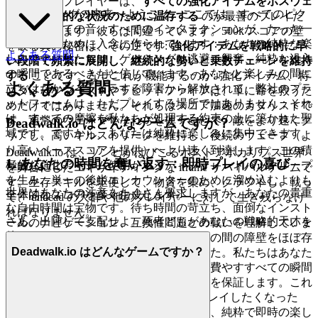
ほとんどのプレイヤーは、
すべての強化アイテムをボスウェ
H5 ゲーミングの未来へようこそ。ここでは、すべてのピク
ーブや絶望的な状況のために温存する
のが最善のプレイだ
セル、すべての音、すべてのインタラクションが、たった一
と思っています。彼らは間違っています。500k スコアの壁
つの目的のために入念に作られています：あなたの純粋な楽
を破る真の秘密は、その逆です:
強化アイテムを戦略的に早
よくある質問
しみです。私たちは、ゲーミングは逃避、興奮、純粋な没入
い段階で頻繁に展開し、継続的な勢いと乗数チェーンを維持
の瞬間であるべきだと信じています – あなたと楽しみの間に
する
ことです。なぜこれが機能するのか: 強化アイテム、特
よくある質問
立ちはだかるイライラする障害から解放されて。弊社のプラ
にダメージブーストやラピッドファイアは、単に命を救うた
ットフォームは、ただプレイする場所ではありません；それ
めだけではありません。それらはスコア加速のカタリストで
は、すべての摩擦を私たちが処理する約束の上に築かれた聖
す。通常のウェーブでそれらを使うことで、敵をより速くク
Deadwalk.io はどんなゲームですか？
域です。ですから、あなたは純粋に楽しみに集中できます。
リアし、高いキルストリークを維持し、後続のウェーブ（よ
り高いベーススコアを提供）へより速く到達します。この積
Deadwalk.io は、ゾンビがはびこるポストアポカリプス世界
1. あなたの時間を奪い返す：即時プレイの喜び
極的な強化アイテム使用がポジティブフィードバックループ
を舞台にしたエキサイティングな iframe サバイバルゲームで
を生み、単一の後半エンカウンターのために溜め込むよりも
す。生存スキルを駆使して、物資を集め、クラフトし、戦っ
世界はあなたの注意をたくさん要求しますが、あなたの貴重
全体的なスコアを多く生成します。
て、 undead の大群や他のプレイヤーに対して生き残らなけ
な自由時間は宝物です。待ち時間の苛立ち、面倒なインスト
ればなりません。
さあ、出陣して支配せよ。死者どもがあなたの戦略的天才を
ールのナビゲーション、互換性問題との戦いを理解していま
待っています。
す。だからこそ、私たちはあなたと冒険の間の障壁をほぼ存
Deadwalk.io はどんなゲームですか？
在しないプラットフォームを設計しました。私たちはあなた
の時間を何よりも重視し、ゲーミングに費やすすべての瞬間
が準備ではなくプレイに費やされることを保証します。これ
が私たちの約束です：
をプレイしたくなった
Deadwalk.io
ら、数秒でゲームに入れます。摩擦なし、純粋で即時の楽し