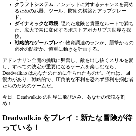
クラフトシステム
: アンデッドに対するチャンスを高め
るための武器、ツール、防衛の構築とアップグレー
ド。
ダイナミックな環境
: 隠れた危険と貴重なルートで満ち
た、広大で常に変化するポストアポカリプス世界を探
検。
戦略的なゲームプレイ
: 物資調達のランか、襲撃からの
必死の防衛か、慎重に動きを計画する。
アドレナリン全開の挑戦に興奮し、敵を出し抜くスリルを愛
し、すべての決定が重要になるゲームを楽しむなら、
Deadwalk.io はあなたのために作られたものだ。それは、回
復力があり、戦略的で、圧倒的な不利を恐れず勝利を掴む者
たちのためのゲームだ。
今日、Deadwalk.io の世界に飛び込み、あなたの伝説を刻
め！
Deadwalk.io をプレイ：新たな冒険が待
っている！