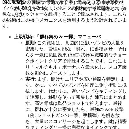
的な攻撃性
の微妙なバランスです。最高スコアは単にサバ
いため、探索に最適です。夜になると、より攻撃的で
イバルするだけではなく、リスクの限界を押し広げつつ、容
数が増えるので、ポジションを防衛する準備をしてく
赦ないプレッシャーを維持することで達成されます。これら
ださい！"
の戦術はこの核心メカニクスを活用するよう設計されていま
す。
上級戦術: 「群れ集め & 一掃」マニューバ
原則:
この戦術は、意図的に遅いゾンビの大量を
密集した、管理可能な「群れ」に蓄積させ、それ
らを一気に範囲効果 (AoE) 武器や戦略的なチョー
クポイントクリアで排除することです。これによ
り「マルチキル」ボーナスを最大化し、スコア乗
数を劇的にブーストします。
実行:
まず、開けたエリアや広い通路を特定しま
す。次に、すべてのゾンビを即座に倒す衝動に抵
抗します。代わりに、遅いゾンビをキティングし
て誘導し、移動を使って密集した陣形にまとめま
す。高速脅威は単発ショットで抑えます。最後
に、群れが十分に密集したら、最強の AoE 攻撃
（例: ショットガンの一撃、手榴弾）を解き放
ち、大量のスコアサージを起こします。鍵は精密
なキティングと一掃の完璧なタイミングです。