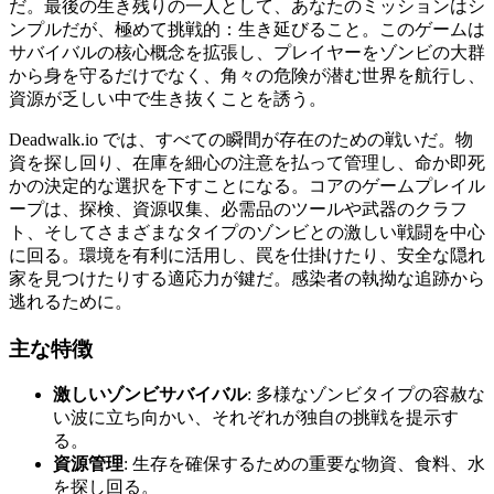
だ。最後の生き残りの一人として、あなたのミッションはシ
ンプルだが、極めて挑戦的：生き延びること。このゲームは
サバイバルの核心概念を拡張し、プレイヤーをゾンビの大群
から身を守るだけでなく、角々の危険が潜む世界を航行し、
資源が乏しい中で生き抜くことを誘う。
Deadwalk.io では、すべての瞬間が存在のための戦いだ。物
資を探し回り、在庫を細心の注意を払って管理し、命か即死
かの決定的な選択を下すことになる。コアのゲームプレイル
ープは、探検、資源収集、必需品のツールや武器のクラフ
ト、そしてさまざまなタイプのゾンビとの激しい戦闘を中心
に回る。環境を有利に活用し、罠を仕掛けたり、安全な隠れ
家を見つけたりする適応力が鍵だ。感染者の執拗な追跡から
逃れるために。
主な特徴
激しいゾンビサバイバル
: 多様なゾンビタイプの容赦な
い波に立ち向かい、それぞれが独自の挑戦を提示す
る。
資源管理
: 生存を確保するための重要な物資、食料、水
を探し回る。