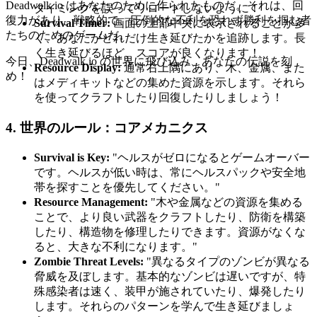
Deadwalk.io はあなたのために作られたものだ。それは、回
タイミングを誤ってリロードしないように！
復力があり、戦略的で、圧倒的な不利を恐れず勝利を掴む者
Survival Timer:
画面の上部中央に表示されることが多
たちのためのゲームだ。
く、あなたがどれだけ生き延びたかを追跡します。長
く生き延びるほど、スコアが良くなります！
今日、Deadwalk.io の世界に飛び込み、あなたの伝説を刻
Resource Display:
通常右上隅にあり、木、金属、また
め！
はメディキットなどの集めた資源を示します。それら
を使ってクラフトしたり回復したりしましょう！
4. 世界のルール：コアメカニクス
Survival is Key:
"ヘルスがゼロになるとゲームオーバー
です。ヘルスが低い時は、常にヘルスパックや安全地
帯を探すことを優先してください。"
Resource Management:
"木や金属などの資源を集める
ことで、より良い武器をクラフトしたり、防衛を構築
したり、構造物を修理したりできます。資源がなくな
ると、大きな不利になります。"
Zombie Threat Levels:
"異なるタイプのゾンビが異なる
脅威を及ぼします。基本的なゾンビは遅いですが、特
殊感染者は速く、装甲が施されていたり、爆発したり
します。それらのパターンを学んで生き延びましょ