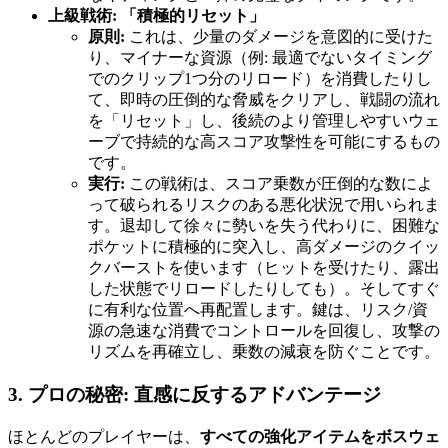
上級戦術: 「積極的リセット」
原則:
これは、少量のダメージを意図的に受けた
り、マイナーな資源（例: 最適でないタイミング
でのクリップ1つ分のリロード）を消費したりし
て、即時の圧倒的な脅威をクリアし、戦闘の流れ
を「リセット」し、後続のより管理しやすいウェ
ーブで持続的な高スコア攻撃性を可能にするもの
です。
実行:
この戦術は、スコア乗数が圧倒的な数によ
って破られるリスクのある悪化状況で用いられま
す。退却して徐々に勢いを失う代わりに、困難な
ポケットに積極的に突入し、高ダメージのクイッ
クバーストを使います（ヒットを受けたり、露出
した状態でリロードしたりしても）。そしてすぐ
に有利な位置へ再配置します。鍵は、リスク/資
源の急速な消費でコントロールを回復し、攻撃の
リズムを再確立し、乗数の減衰を防ぐことです。
3. プロの秘密: 直感に反するアドバンテージ
ほとんどのプレイヤーは、
すべての強化アイテムをボスウェ