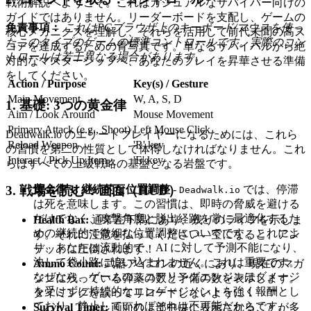
戦術解説へようこそ。これはカジュアルなサバイバー向けの
ガイドではありません。リーダーボードを支配し、ゲームの
免責事項：
これはPCブラウザ上のキーボード/マウスを使っ
核心メカニクスを理解し、それらを活用して前代未聞の高ス
たこのタイプのゲームの標準コントロールです。実際のコン
コアを達成するための青写真です。単なるサバイバルから絶
トロールは若干異なる場合があります。
対的なマスターシップへ、あなたのプレイを昇華させる準備
をしてください。
Action / Purpose
Key(s) / Gesture
Main Movement
W, A, S, D
1. 基礎: 3つの黄金律
Aim / Look Around
Mouse Movement
Primary Attack (e.g., Shoot)
Left Mouse Click
Deadwalk.io のエリートプレイヤーになるためには、これら
Reload Weapon
'R' key
の習慣を第二の性質として体得しなければなりません。これ
Interact / Pick Up Item
'E' key
らはすべての上級戦略の基盤となる岩盤です。
黄金律 1: 継続的な位置調整
-
では、停滞
3. 戦場を読む：画面（HUD）
Deadwalk.io
は死を意味します。この習慣は、即時の脅威を避ける
だけでなく、攻撃角度と脱出経路を常に最適化するた
Health Bar:
通常左下隅にあり、残りのライフを示しま
めの継続的で微細な位置調整についてです。これによ
す。それに注意を払ってください—空になると、アン
り、あなたは流動的で、AI に対して予測不能になり、
デッドに圧倒されます！
決して袋小路に追い込まれません。これは重要です。
Ammo Count:
武器アイコンの近くにあり、現在のマガ
なぜなら、ゲームのスコアリングエンジンはダメージ
ジンに残っている弾薬の数と予備の数を表示します。
を受けずに持続的なエンゲージメントを強く報酬とし
タイミングを誤ってリロードしないように！
ており、静止していればそれは不可能だからです。
Survival Timer:
画面の上部中央に表示されることが多