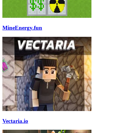
MineEnergy.fun
Vectaria.io