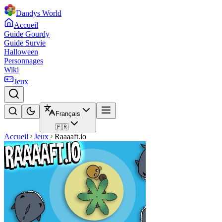
Dandys World
Accueil
Guide Gourdy
Guide Survie
Halloween
Personnages
Wiki
Jeux
Français
🇫🇷
Accueil
Jeux
Raaaaft.io