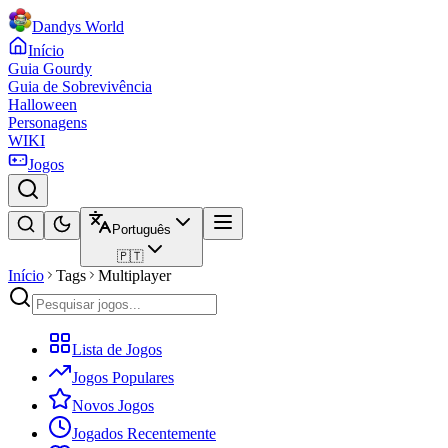
Dandys World
Início
Guia Gourdy
Guia de Sobrevivência
Halloween
Personagens
WIKI
Jogos
Português
🇵🇹
Início
Tags
Multiplayer
Lista de Jogos
Jogos Populares
Novos Jogos
Jogados Recentemente