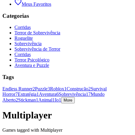
Meus Favoritos
Categorias
Corridas
Terror de Sobrevivência
Roguelite
Sobrevivência
Sobrevivência de Terror
Corridas
Terror Psicológico
Aventura e Puzzle
Tags
Endless Runner
2
Puzzle
3
Roblox
1
Construção
2
Survival
Horror
7
Estratégia
1
Aventura
6
Sobrevivência
17
Mundo
Aberto
2
Stickman
1
Animal
1
Io
1
More
Multiplayer
Games tagged with Multiplayer