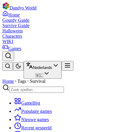
Dandys World
Home
Gourdy Guide
Survive Guide
Halloween
Characters
WIKI
Games
Nederlands
🇳🇱
Home
Tags
Survival
Gamellijst
Populaire games
Nieuwe games
Recent gespeeld