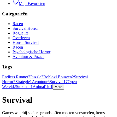
Mijn Favorieten
Categorieën
Racen
Survival Horror
Roguelite
Overleven
Horror Survival
Racen
Psychologische Horror
Avontuur & Puzzel
Tags
Endless Runner
2
Puzzle
3
Roblox
1
Bouwen
2
Survival
Horror
7
Strategie
1
Avontuur
6
Survival
17
Open
Wereld
2
Stokman
1
Animal
1
Io
1
More
Survival
Games waarbij spelers grondstoffen moeten verzamelen, items