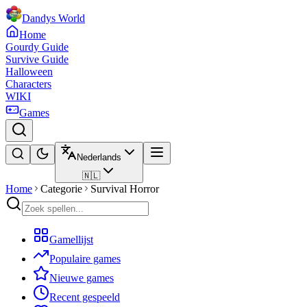
Dandys World
Home
Gourdy Guide
Survive Guide
Halloween
Characters
WIKI
Games
Nederlands
🇳🇱
Home
Categorie
Survival Horror
Gamellijst
Populaire games
Nieuwe games
Recent gespeeld