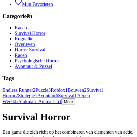
Mijn Favorieten
Categorieën
Racen
Survival Horror
Roguelite
Overleven
Horror Survival
Racen
Psychologische Horror
Avontuur & Puzzel
Tags
Endless Runner
2
Puzzle
3
Roblox
1
Bouwen
2
Survival
Horror
7
Strategie
1
Avontuur
6
Survival
17
Open
Wereld
2
Stokman
1
Animal
1
Io
1
More
Survival Horror
Een game die zich richt op het combineren van elementen van actie,