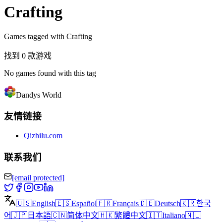
Crafting
Games tagged with Crafting
找到 0 款游戏
No games found with this tag
Dandys World
友情链接
Qizhilu.com
联系我们
[email protected]
🇺🇸
English
🇪🇸
Español
🇫🇷
Français
🇩🇪
Deutsch
🇰🇷
한국
어
🇯🇵
日本語
🇨🇳
简体中文
🇭🇰
繁體中文
🇮🇹
Italiano
🇳🇱