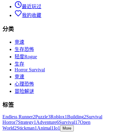
最近玩过
我的收藏
分类
竞速
生存恐怖
轻度Rogue
生存
Horror Survival
竞速
心理恐怖
冒险解谜
标签
Endless Runner
2
Puzzle
3
Roblox
1
Building
2
Survival
Horror
7
Strategy
1
Adventure
6
Survival
17
Open
World
2
Stickman
1
Animal
1
Io
1
More