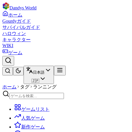
Dandys World
ホーム
Gourdyガイド
サバイバルガイド
ハロウィン
キャラクター
WIKI
ゲーム
日本語
🇯🇵
ホーム
タグ
ランニング
ゲームリスト
人気ゲーム
新作ゲーム