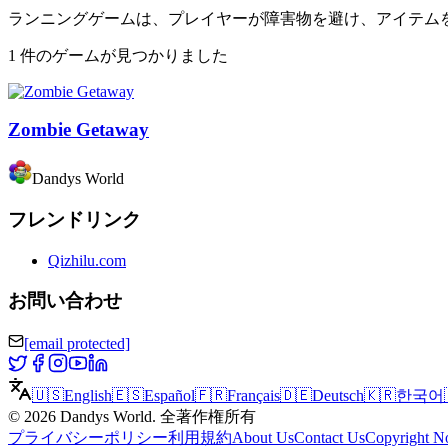
ランニングゲームは、プレイヤーが障害物を避け、アイテム
1 件のゲームが見つかりました
Zombie Getaway
Dandys World
フレンドリンク
Qizhilu.com
お問い合わせ
[email protected]
🇺🇸
English
🇪🇸
Español
🇫🇷
Français
🇩🇪
Deutsch
🇰🇷
한국어
©
2026
Dandys World
.
全著作権所有
プライバシーポリシー
利用規約
About Us
Contact Us
Copyright No