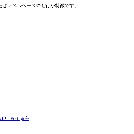
たはレベルベースの進行が特徴です。
s
🇵🇹
Português