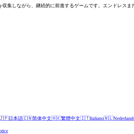
を収集しながら、継続的に前進するゲームです。エンドレスま
🇯🇵
日本語
🇨🇳
简体中文
🇭🇰
繁體中文
🇮🇹
Italiano
🇳🇱
Nederland
tice