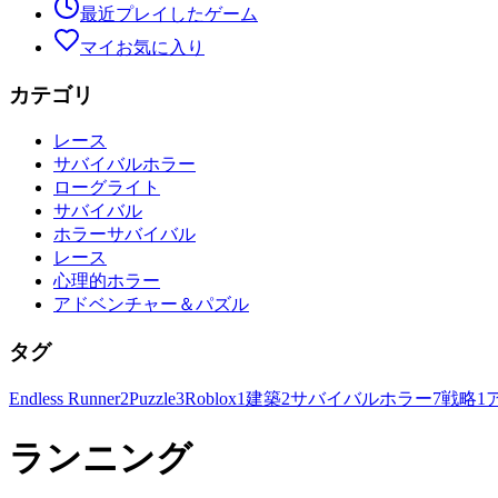
最近プレイしたゲーム
マイお気に入り
カテゴリ
レース
サバイバルホラー
ローグライト
サバイバル
ホラーサバイバル
レース
心理的ホラー
アドベンチャー＆パズル
タグ
Endless Runner
2
Puzzle
3
Roblox
1
建築
2
サバイバルホラー
7
戦略
1
ランニング