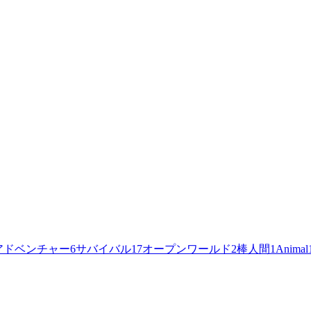
アドベンチャー
6
サバイバル
17
オープンワールド
2
棒人間
1
Animal