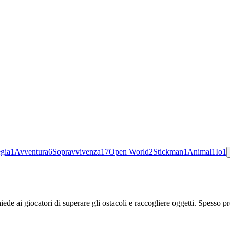
egia
1
Avventura
6
Sopravvivenza
17
Open World
2
Stickman
1
Animal
1
Io
1
e ai giocatori di superare gli ostacoli e raccogliere oggetti. Spesso pr