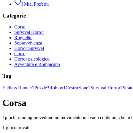
I Miei Preferiti
Categorie
Corse
Survival Horror
Roguelite
Sopravvivenza
Horror Survival
Corse
Horror psicologico
Avventura e Rompicapo
Tag
Endless Runner
2
Puzzle
3
Roblox
1
Costruzione
2
Survival Horror
7
Strat
Corsa
I giochi running prevedono un movimento in avanti continuo, che richied
1 gioco trovati