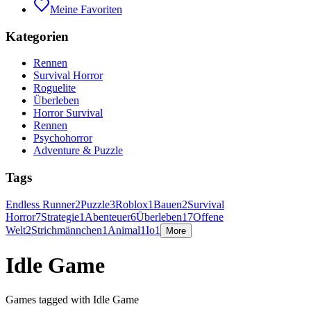
Meine Favoriten
Kategorien
Rennen
Survival Horror
Roguelite
Überleben
Horror Survival
Rennen
Psychohorror
Adventure & Puzzle
Tags
Endless Runner
2
Puzzle
3
Roblox
1
Bauen
2
Survival
Horror
7
Strategie
1
Abenteuer
6
Überleben
17
Offene
Welt
2
Strichmännchen
1
Animal
1
Io
1
More
Idle Game
Games tagged with Idle Game