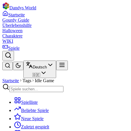
Dandys World
Startseite
Gourdy Guide
Überlebenshilfe
Halloween
Charaktere
WIKI
Spiele
Deutsch
🇩🇪
Startseite
Tags
Idle Game
Spielliste
Beliebte Spiele
Neue Spiele
Zuletzt gespielt