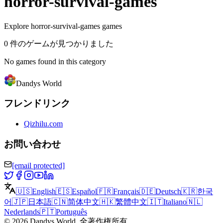
horror-survival-games
Explore horror-survival-games games
0 件のゲームが見つかりました
No games found in this category
Dandys World
フレンドリンク
Qizhilu.com
お問い合わせ
[email protected]
🇺🇸
English
🇪🇸
Español
🇫🇷
Français
🇩🇪
Deutsch
🇰🇷
한국
어
🇯🇵
日本語
🇨🇳
简体中文
🇭🇰
繁體中文
🇮🇹
Italiano
🇳🇱
Nederlands
🇵🇹
Português
©
2026
Dandys World
.
全著作権所有