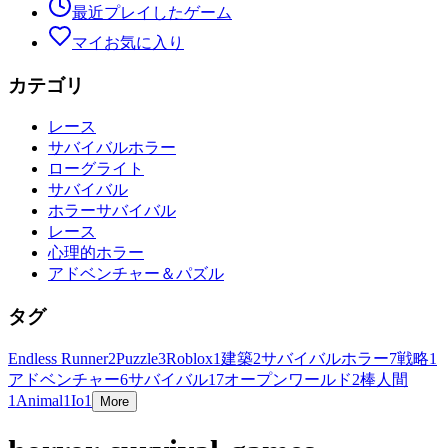
最近プレイしたゲーム
マイお気に入り
カテゴリ
レース
サバイバルホラー
ローグライト
サバイバル
ホラーサバイバル
レース
心理的ホラー
アドベンチャー＆パズル
タグ
Endless Runner
2
Puzzle
3
Roblox
1
建築
2
サバイバルホラー
7
戦略
1
アドベンチャー
6
サバイバル
17
オープンワールド
2
棒人間
1
Animal
1
Io
1
More