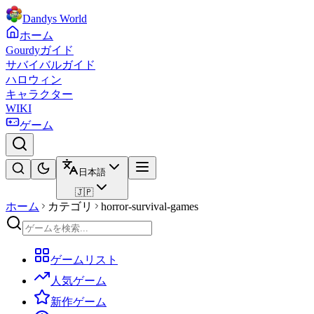
Dandys World
ホーム
Gourdyガイド
サバイバルガイド
ハロウィン
キャラクター
WIKI
ゲーム
日本語
🇯🇵
ホーム
カテゴリ
horror-survival-games
ゲームリスト
人気ゲーム
新作ゲーム