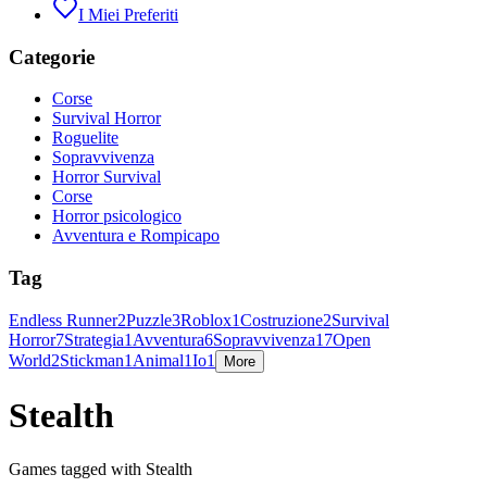
I Miei Preferiti
Categorie
Corse
Survival Horror
Roguelite
Sopravvivenza
Horror Survival
Corse
Horror psicologico
Avventura e Rompicapo
Tag
Endless Runner
2
Puzzle
3
Roblox
1
Costruzione
2
Survival
Horror
7
Strategia
1
Avventura
6
Sopravvivenza
17
Open
World
2
Stickman
1
Animal
1
Io
1
More
Stealth
Games tagged with Stealth