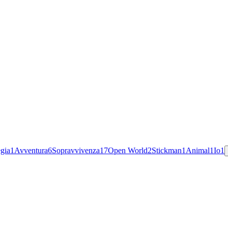
egia
1
Avventura
6
Sopravvivenza
17
Open World
2
Stickman
1
Animal
1
Io
1