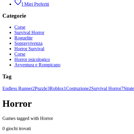
I Miei Preferiti
Categorie
Corse
Survival Horror
Roguelite
Sopravvivenza
Horror Survival
Corse
Horror psicologico
Avventura e Rompicapo
Tag
Endless Runner
2
Puzzle
3
Roblox
1
Costruzione
2
Survival Horror
7
Strat
Horror
Games tagged with Horror
0 giochi trovati